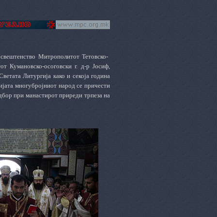
освештенство Митрополитот Тетовско-
т Кумановско-осоговски г. д-р Јосиф,
ветата Литургија како и секоја година
ијата многубројниот народ се причести
одбор при манастирот приреди трпеза на