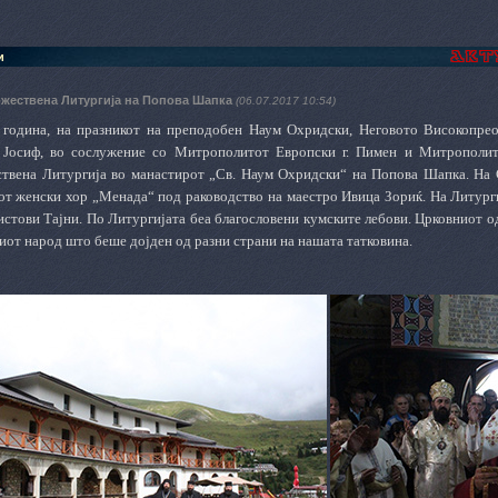
и
ожествена Литургија на Попова Шапка
(06.07.2017 10:54)
 година, на празникот на преподобен Наум Охридски, Неговото Високопре
. Јосиф, во сослужение со Митрополитот Европски г. Пимен и Митрополито
твена Литургија во манастирот „Св. Наум Охридски“ на Попова Шапка. На С
от женски хор „Менада“ под раководство на маестро Ивица Зориќ. На Литург
истови Тајни. По Литургијата беа благословени кумските лебови. Црковниот 
иот народ што беше дојден од разни страни на нашата татковина.