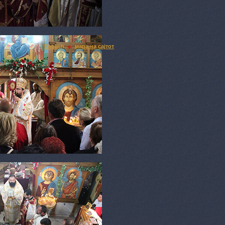
English
мапа на сајтот