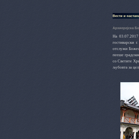
Вести и настан
Архиерејска Б
На 03.07.2017
гостиварски г
отслужи Божес
пееше градски
со Светите Хр
љубовта за цел