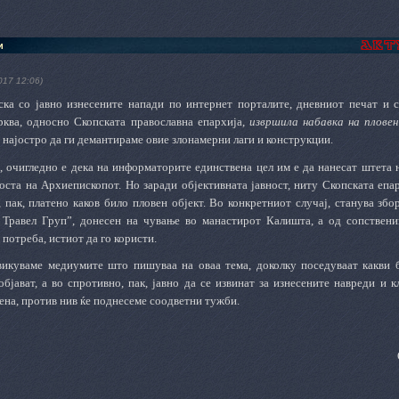
и
017 12:06)
ска со јавно изнесените напади по интернет порталите, дневниот печат и 
рква, односно Скопската православна епархија,
извршила набавка на пловен
 најостро да ги демантираме овие злонамерни лаги и конструкции.
 очигледно е дека на информаторите единствена цел им е да нанесат штета н
носта на Архиепископот. Но заради објективната јавност, ниту Скопската еп
 пак, платено каков било пловен објект. Во конкретниот случај, станува збор
 Травел Груп”, донесен на чување во манастирот Калишта, а од сопствени
 потреба, истиот да го користи.
викуваме медиумите што пишуваа на оваа тема, доколку поседуваат какви б
бјават, а во спротивно, пак, јавно да се извинат за изнесените навреди и к
ена, против нив ќе поднесеме соодветни тужби.