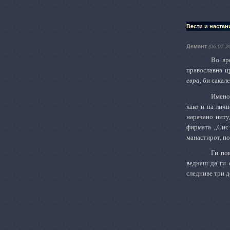
Вести и настан
Демант
(06.07.2
Во вр
православна ц
евра,
би сакале
Имено,
како и на лич
нарачано ниту,
фирмата ,,Сис
манастирот, по
Ги по
веднаш да ги о
следниве три д