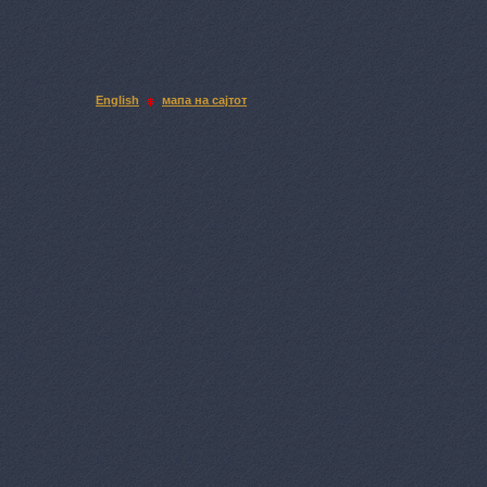
English
мапа на сајтот