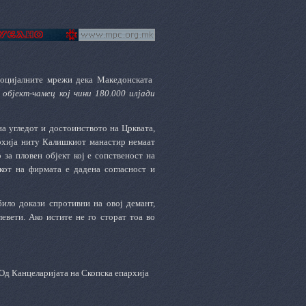
социјалните мрежи дека Македонската
 објект-чамец кој чини 180.000 илјади
а угледот и достоинството на Црквата,
архија ниту Калишкиот манастир немаат
 за пловен објект кој е сопственост на
кот на фирмата е дадена согласност и
ило докази спротивни на овој демант,
левети. Ако истите не го сторат тоа во
Од Канцеларијата на Скопска епархија