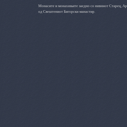
Монасите и монахињите заедно со нивниот Старец, А
од Свештениот Бигорски манастир.