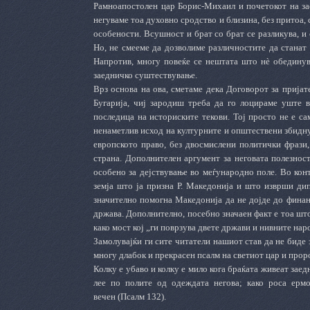
Рамноапостолен цар Борис-Михаил и почетокот на зае
негуваме тоа духовно сродство и близина, без притоа,
особености. Всушност и брат со брат се разликува, и с
Но, не смееме да дозволиме различностите да станат
Напротив, многу повеќе се нештата што нè обединува
заедничко суштествување.
Врз основа на ова, сметаме дека Договорот за прија
Бугарија, чиј зародиш треба да го лоцираме уште в
последица на историските текови. Тој просто не е са
ненаметлив исход на културните и општествени збидну
европското право, без двосмислени политички фрази,
страна. Дополнителен аргумент за неговата полезност
особено за дејствување во меѓународно поле. Во конт
земја што ја призна Р. Македонија и што изврши дипл
значително помогна Македонија да не дојде до финан
држава. Дополнително, посебно значаен факт е тоа што 
како мост кој „ги поврзува двете држави и нивните нар
Замолувајќи ги сите читатели нашиот став да не биде
многу длабок и прекрасен псалм на светиот цар и прор
Колку е убаво и колку е мило кога браќата живеат заед
лее по полите од одеждата негова; како роса ермо
вечен (Псалм 132).