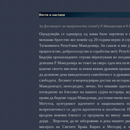
Вести и настани
За Договорот за пријателство помеѓу Р. Македонија и Р.
Оградувајќи се однапред од каква било партиска и п
монашко братство кое повеќе од 20 години верно ѝ сл
Татковината Република Македонија, би сакале и ние ј
пријателство, добрососедство и соработка меѓу Репуб
Бидејќи пропагандните отрови вбризгувани во поедине
денешна Р. Македонија во текот на скоро еден век поле
кажеме своето мислење за некои важни државни прашањ
да дознаеме дека македонската самобитност и државно
слободата. Лесниот и нецензуриран достап на историс
Македонецот, непосредно, лично, без никакви идеол
погледнеме во блесокот на нашата сјајна историја, ко
прави да бидеме горди Македонци, достоинствени нос
Меѓутоа, културниот идентитет и националната п
испреплетеност со други идентитети и посебности. П
вродена вековна близост се пројавува во многу знач
дејци… Впрочем, да не заборавиме и дека нашите два
мисијата на Светите Браќа Кирил и Методиј и о