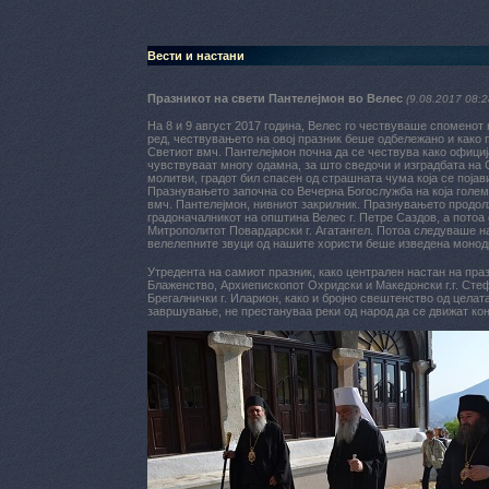
Вести и настани
Празникот на свети Пантелејмон во Велес
(9.08.2017 08:2
На 8 и 9 август 2017 година, Велес го чествуваше споменот
ред, чествувањето на овој празник беше одбележано и како п
Светиот вмч. Пантелејмон почна да се чествува како официја
чувствуваат многу одамна, за што сведочи и изградбата на 
молитви, градот бил спасен од страшната чума која се појав
Празнувањето започна со Вечерна Богослужба на која голем
вмч. Пантелејмон, нивниот закрилник. Празнувањето продолж
градоначалникот на општина Велес г. Петре Саздов, а потоа
Митрополитот Повардарски г. Агатангел. Потоа следуваше наст
велелепните звуци од нашите хористи беше изведена монод
Утредента на самиот празник, како централен настан на пр
Блаженство, Архиепископот Охридски и Македонски г.г. Сте
Брегалнички г. Иларион, како и бројно свештенство од целата
завршување, не престануваа реки од народ да се движат кон