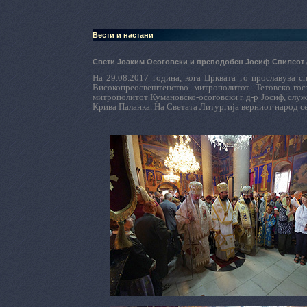
Вести и настани
Свети Јоаким Осоговски и преподобен Јосиф Спилеот
На 29.08.2017 година, кога Црквата го прославува 
Високопреосвештенство митрополитот Тетовскo-го
митрополитот Кумановско-осоговски г. д-р Јосиф, слу
Крива Паланка. На Светата Литургија верниот народ с