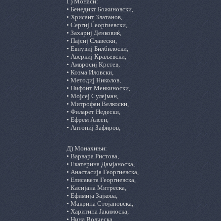
Г) Монаси:
• Бенедикт Божиновски,
• Хрисант Златанов,
• Сергиј Ѓеорѓиевски,
• Захариј Денковиќ,
• Пајсиј Славески,
• Евнувиј Билбилоски,
• Аверкиј Краљевски,
• Амвросиј Крстев,
• Козма Иловски,
• Методиј Николов,
• Нифонт Менкиноски,
• Мојсеј Сулејман,
• Митрофан Велкоски,
• Филарет Недески,
• Ефрем Алсен,
• Антониј Зафиров;
Д) Монахињи:
• Варвара Ристова,
• Екатерина Дамјаноска,
• Анастасија Георгиевска,
• Елисавета Георгиевска,
• Касијана Митреска,
• Ефимија Зајкова,
• Макрина Стојановска,
• Харитина Јакимоска,
• Нина Волческа,