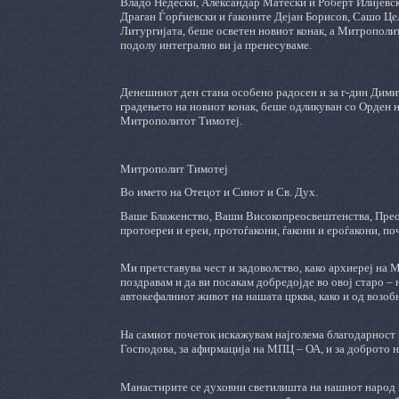
Владо Недески, Александар Матески и Роберт Илијевс
Драган Ѓорѓиевски и ѓаконите Дејан Борисов, Сашо Це
Литургијата, беше осветен новиот конак, а Митрополит
подолу интегрално ви ја пренесуваме.
Денешниот ден стана особено радосен и за г-дин Дими
градењето на новиот конак, беше одликуван со Орден 
Митрополитот Тимотеј.
Митрополит Тимотеј
Во името на Отецот и Синот и Св. Дух.
Ваше Блаженство, Ваши Високопреосвештенства, Прео
протоереи и ереи, протоѓакони, ѓакони и ероѓакони, по
Ми претставува чест и задоволство, како архиереј на
поздравам и да ви посакам добредојде во овој старо –
автокефалниот живот на нашата црква, како и од возоб
На самиот почеток искажувам најголема благодарност 
Господова, за афирмација на МПЦ – ОА, и за доброто 
Манастирите се духовни светилишта на нашиот народ п