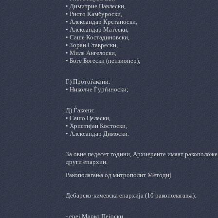
• Димитрие Павлески,
• Ристо Камбуроски,
• Александар Крстаноски,
• Александар Матески,
• Саше Костадиновски,
• Зоран Ставрески,
• Миле Ангелоски,
• Боге Богески (пензионер);
Г) Протоѓакони:
• Николче Ѓурѓиноски;
Д) Ѓакони:
• Сашо Целески,
• Христијан Костоски,
• Александар Димоски.
За овие педесет години, Архиереите имаат ракоположен
други епархии.
Ракополагања од митрополит Методиј
Дебарско-кичевска епархија (10 ракополагања):
- ереј Марко Пејоски