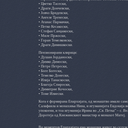
• Цветко Тасески,
• Драги Дончевски,
• Јовчо Брндевски,
• Ангеле Тренески,
• Атанас Пармачки,
• Петко Кесакоски,
• Стефан Санџакоски,
• Миле Пржоски,
• Горан Темелковски,
• Драги Димишкоски.
Пензионирани клирици:
• Душан Јорданоски,
• Димко Димоски,
• Петре Петрески,
• Боге Богески,
• Темелко Донески,
• Илија Танаскоски,
• Благоја Спироски,
• Димитрие Кочоски,
• Томе Илиески.
Кога е формирана Епархијата, од монаштво имало само 
Салафаила и монахиња Нина, и игуманијата Евдокија в
упокоени, и тоа игуманија Ирина во „Св. Петка" – с. 
Доротеја од Кнежинскиот манастир и монахот Матеј.
Во моментов Епархијата има монашки живот во седум м