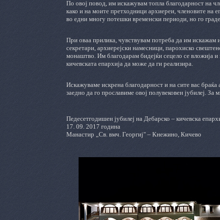
По овој повод, им искажувам топла благодарност на ч
како и на моите претходници архиереи, членовите на 
во едни многу потешки временски периоди, но го град
При оваа прилика, чувствувам потреба да им искажам 
секретари, архиерејски намесници, парохиско свештен
монаштво. Им благодарам бидејќи сецело се вложија и 
кичевската епархија да може да ги реализира.
Искажуваме искрена благодарност и на сите вас браќа
заедно да го прославиме овој полувековен јубилеј. За 
Педесетгодишен јубилеј на Дебарско – кичевска епарх
17. 09. 2017 година
Манастир „Св. вмч. Георгиј" – Кнежино, Кичево