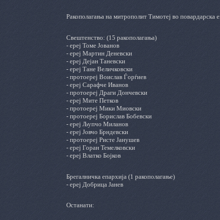
Ракополагања на митрополит Тимотеј во повардарска е
Свештенство: (15 ракополагања)
- ереј Томе Јованов
- ереј Мартин Деневски
- ереј Дејан Таневски
- ереј Тане Величковски
- протоереј Воислав Ѓорѓиев
- ереј Сарафче Иванов
- протоереј Драги Дончевски
- ереј Мите Петков
- протоереј Мики Миовски
- протоереј Борислав Бобевски
- ереј Љупчо Миланов
- ереј Јовчо Брндевски
- протоереј Ристе Јанушев
- ереј Горан Темелковски
- ереј Влатко Бојков
Брегалничка епархија (1 ракополагање)
- ереј Добрица Јанев
Останати: