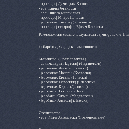
- протоереј Димитрија Кочоски
- ереј Кирил Јованоски
- ереј Никола Кипријанов
- протоереј Митре Попоски
- јеромонах Тимотеј (Јовановски)
- протоереј ставрофор Ефтим Бетински
Ракоположени свештенослужители од митрополит Тим
Дебарско архиерејско намесништво:
Монаштво: (9 ракополагања)
- архимандрит Партениј (Фидановски)
- јеромонах Доситеј (Талески)
- јеромонах Макариј (Костоски)
- јеромонах Еразмо (Трпески)
- јеромонах Ефросиниј (Спасевски)
- јеромонах Кирил (Деловски)
- јероѓакон Порфириј (Пеев)
- јероѓакон Силуан (Медаровски)
- јероѓакон Анатолиј (Лазески)
Свештенство:
- ереј Миле Ангеловски (1 ракополагање)