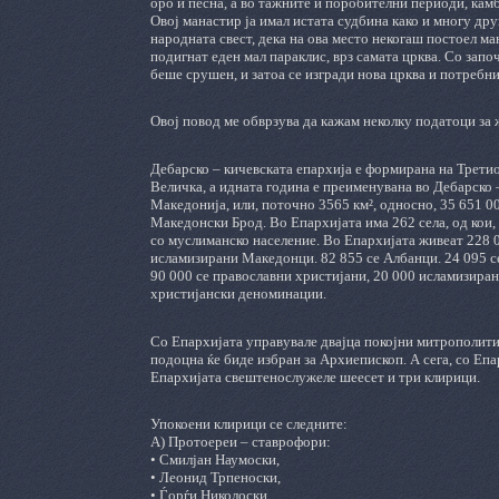
оро и песна, а во тажните и поробителни периоди, кам
Овој манастир ја имал истата судбина како и многу дру
народната свест, дека на ова место некогаш постоел м
подигнат еден мал параклис, врз самата црква. Со зап
беше срушен, и затоа се изгради нова црква и потребн
Овој повод ме обврзува да кажам неколку податоци за 
Дебарско – кичевската епархија е формирана на Трети
Величка, а идната година е преименувана во Дебарско –
Македонија, или, поточно 3565 км², односно, 35 651 00
Македонски Брод. Во Епархијата има 262 села, од кои, 
со муслиманско население. Во Епархијата живеат 228 
исламизирани Македонци. 82 855 се Албанци. 24 095 се 
90 000 се православни христијани, 20 000 исламизиран
христијански деноминации.
Со Епархијата управувале двајца покојни митрополит
подоцна ќе биде избран за Архиепископ. А сега, со Еп
Епархијата свештенослужеле шеесет и три клирици.
Упокоени клирици се следните:
А) Протоереи – ставрофори:
• Смилјан Наумоски,
• Леонид Трпеноски,
• Ѓорѓи Николоски,