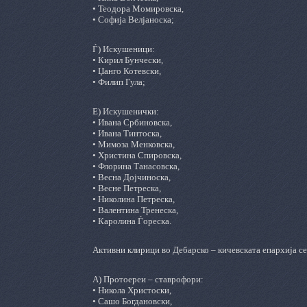
• Теодора Момировска,
• Софија Велјаноска;
Ѓ) Искушеници:
• Кирил Бунчески,
• Џанго Котевски,
• Филип Гула;
Е) Искушенички:
• Ивана Србиновска,
• Ивана Тинтоска,
• Мимоза Менковска,
• Христина Спировска,
• Флорина Танасовска,
• Весна Дојчиноска,
• Весне Петреска,
• Николина Петреска,
• Валентина Тренеска,
• Каролина Ѓореска.
Активни клирици во Дебарско – кичевската епархија се
А) Протоереи – ставрофори:
• Никола Христоски,
• Сашо Богдановски,