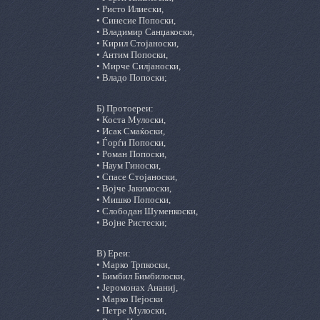
• Ристо Илиески,
• Синесие Попоски,
• Владимир Санџакоски,
• Кирил Стојаноски,
• Антим Попоски,
• Мирче Силјаноски,
• Владо Попоски;
Б) Протоереи:
• Коста Мулоски,
• Исак Смаќоски,
• Ѓорѓи Попоски,
• Роман Попоски,
• Наум Гиноски,
• Спасе Стојаноски,
• Војче Јакимоски,
• Мишко Попоски,
• Слободан Шуменкоски,
• Војне Ристески;
В) Ереи:
• Марко Трпкоски,
• Бимбил Бимбилоски,
• Јеромонах Ананиј,
• Марко Пејоски
• Петре Мулоски,