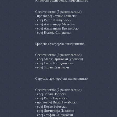
Кичевско архиерејско намесништво
Свештенство: (5 ракополагања)
- протоереј Стевче Тошески
- ереј Ристо Камбуроски
- ереј Александар Матески
- ереј Александар Крстаноски
- ереј Благоја Спиркоски
Бродско архерејско намесништво
Свештенство: (3 ракополагања)
- ереј Марко Трпкоски (упокоен)
- ереј Саше Костадиноски
- ереј Зоран Ставрески
Струшко архиерејско намесништво
Свештенство: (7 ракополагања)
- ереј Зоран Попоски
- ереј Ристе Наумоски
- протоереј Васко Голабоски
- ереј Петре Бојчески
- ереј Димитрија Павлески
- ереј Стефан Санџакоски