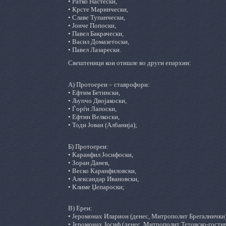
• Ратко Настески,
• Крсте Маринчески,
• Славе Тупанчески,
• Јонче Попоски,
• Павел Бакрачески,
• Васил Домазетоски,
• Павел Лазарески.
Свештеници кои отишле во други епархии:
А) Протоереи – ставрофори:
• Ефтим Бетински,
• Љупчо Двојакоски,
• Ѓорѓи Лапоски,
• Ефтин Велкоски,
• Тоди Јован (Албанија);
Б) Протоереи:
• Каранфил Јосифоски,
• Зоран Данев,
• Веско Каранфиловски,
• Александар Ивановски,
• Климе Џепароски;
В) Ереи:
• Јеромонах Иларион (денес, Митрополит Брегалнички)
• Јеромонах Јосиф (денес, Митрополит Тетовско-гостив