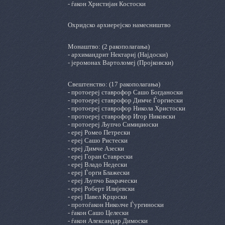
- ѓакон Христијан Костоски
Охридско архиерејско намесништво
Монаштво: (2 ракополагања)
- архимандрит Нектариј (Најдоски)
- јеромонах Вартоломеј (Пројковски)
Свештенство: (17 ракополагања)
- протоереј ставрофор Сашо Богданоски
- протоереј ставрофор Димче Ѓоргиески
- протоереј ставрофор Никола Христоски
- протоереј ставрофор Игор Никовски
- протоереј Љупчо Симиџиоски
- ереј Ромео Петрески
- ереј Сашо Ристески
- ереј Димче Азески
- ереј Горан Ставрески
- ереј Владо Недески
- ереј Ѓорги Блажески
- ереј Љупчо Бакрачески
- ереј Роберт Илијевски
- ереј Павел Крцоски
- протоѓакон Николче Ѓургиноски
- ѓакон Сашо Целески
- ѓакон Александар Димоски