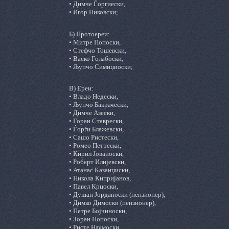
• Димче Ѓоргиески,
• Игор Никовски;
Б) Протоереи:
• Митре Попоски,
• Стефчо Тошевски,
• Васко Голабоски,
• Љупчо Симиџиоски;
В) Ереи:
• Владо Недески,
• Љупчо Бакрачески,
• Димче Азески,
• Горан Ставрески,
• Ѓорѓи Блажевски,
• Сашо Ристески,
• Ромео Петрески,
• Кирил Јованоски,
• Роберт Илијевски,
• Атанас Казанџиски,
• Никола Кипријанов,
• Павел Крцоски,
• Душан Јорданоски (пензионер),
• Димко Димоски (пензионер),
• Петре Бојчиноски,
• Зоран Попоски,
• Ристе Наумоски,