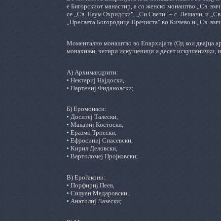
е Бигорскиот манастир, а со женско монаштво „Св. вмч
се „Св. Наум Охридски", „Си Свети" – с. Лешани, и „Св
„Пресвета Богородица Пречиста" во Кичево и „Св. вмч.
Моментално монаштво во Епархијата (Од кои двајца ар
монахињи, четири искушеници и десет искушенички, ил
А) Архимандрити:
• Нектариј Најдоски,
• Партениј Фидановски;
Б) Еромонаси:
• Доситеј Талески,
• Макариј Костоски,
• Еразмо Трпески,
• Ефросиниј Спасевски,
• Кирил Деловски,
• Вартоломеј Пројковски;
В) Ероѓакони:
• Порфириј Пеев,
• Силуан Медаровски,
• Анатолиј Лазески;