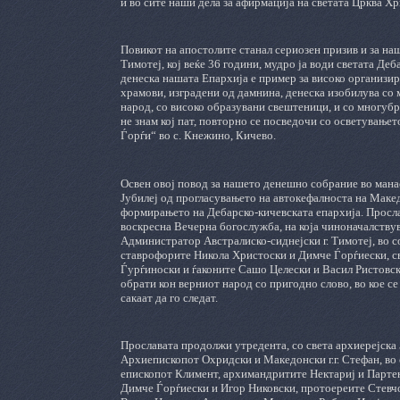
и во сите наши дела за афирмација на светата Црква Х
Повикот на апостолите станал сериозен призив и за 
Тимотеј, кој веќе 36 години, мудро ја води светата Де
денеска нашата Епархија е пример за високо организир
храмови, изградени од дамнина, денеска изобилува со
народ, со високо образувани свештеници, и со многуб
не знам кој пат, повторно се посведочи со осветувањет
Ѓорѓи“ во с. Кнежино, Кичево.
Освен овој повод за нашето денешно собрание во мана
Јубилеј од прогласувањето на автокефалноста на Макед
формирањето на Дебарско-кичевската епархија. Прослав
воскресна Вечерна богослужба, на која чиноначалст
Администратор Австралиско-сиднејски г. Тимотеј, во 
ставрофорите Никола Христоски и Димче Ѓорѓиески, с
Ѓурѓиноски и ѓаконите Сашо Целески и Васил Ристовс
обрати кон верниот народ со пригодно слово, во кое с
сакаат да го следат.
Прославата продолжи утредента, со света архиерејска
Архиепископот Охридски и Македонски г.г. Стефан, во
епископот Климент, архимандритите Нектариј и Партен
Димче Ѓорѓиески и Игор Никовски, протоереите Стевч