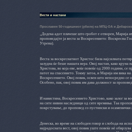
Вести и настани
Прославен 50-годишниот јубилеј на МПЦ-ОА и Дебарско
„Додека адот плачеше што гробот е отворен, Марија им
проповедајте ја веста за Воскресението: Воскресна Гос
Утрена).
Веста за воскреснатиот Христос била најсилната потвр
залудна ќе беше нашата вера. Овој настан, како круна 
Христова, во која еве, веќе повеќе од 2000 години, се
патот на спасението. Токму затоа, и Марија им вика на 
Воскресението. Овој повик, освен што непосредно се од
Особено, пак, овој повик им дава должност за пропове
И навистина, Воскресението Христово, како залог за в
на сите нивни наследници од сите времиња. Таа пропов
покрстување, до проповед со пустински и осаменички ж
Денеска, во време на слободен говор и слобода на исп
најрадосната вест, овој повик уште повеќе нѐ обврзува