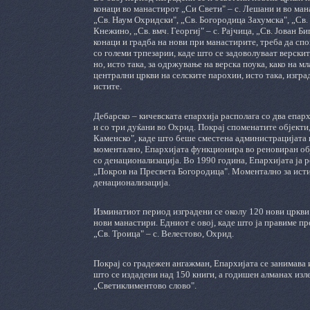
конаци во манастирот „Си Свети" – с. Лешани и во ман
„Св. Наум Охридски", „Св. Богородица Захумска", „Св. 
Кнежино, „Св. вмч. Георгиј" – с. Рајчица, „Св. Јован 
конаци и градба на нови при манастирите, треба да сп
со големи трпезарии, каде што се задоволуваат верскит
но, исто така, за одржување на верска поука, како на м
централни цркви на селските парохии, исто така, изгр
истите.
Дебарско – кичевската епархија располага со два епарх
и со три дуќани во Охрид. Покрај споменатите објекти,
Каменско", каде што беше сместена администрацијата н
моментално, Епархијата функционира во реновиран обј
со денационализација. Во 1990 година, Епархијата ја 
„Покров на Пресвета Богородица". Моментално за истио
денационализација.
Изминатиот период изградени се околу 120 нови цркви и
нови манастири. Едниот е овој, каде што ја правиме про
„Св. Троица" – с. Велестово, Охрид.
Покрај со градежен ангажман, Епархијата се занимава и
што се издадени над 150 книги, а годишен алманах изл
„Светиклиментово слово".