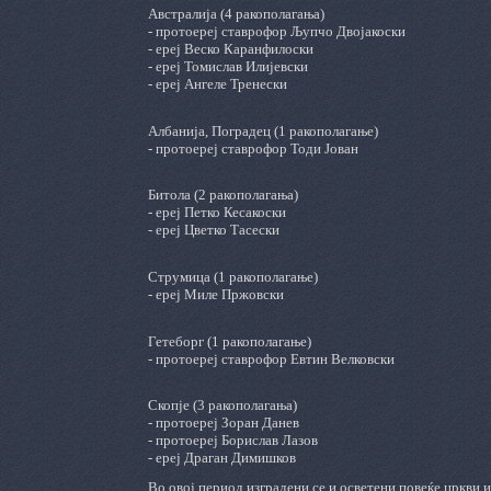
Австралија (4 ракополагања)
- протоереј ставрофор Љупчо Двојакоски
- ереј Веско Каранфилоски
- ереј Томислав Илијевски
- ереј Ангеле Тренески
Албанија, Поградец (1 ракополагање)
- протоереј ставрофор Тоди Јован
Битола (2 ракополагања)
- ереј Петко Кесакоски
- ереј Цветко Тасески
Струмица (1 ракополагање)
- ереј Миле Пржовски
Гетеборг (1 ракополагање)
- протоереј ставрофор Евтин Велковски
Скопје (3 ракополагања)
- протоереј Зоран Данев
- протоереј Борислав Лазов
- ереј Драган Димишков
Во овој период изградени се и осветени повеќе цркви 