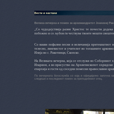
Вести и настани
Велика вечерна и помен за архимандритот Јоаникиј Ра
„Со чудодејствија разни Христос те почести додека 
побожно и со љубов ги чествува твоите мошти свештен
Со вакви пофални песни и величанија притекнатиот в
телесно, лингвистот и учителот во тогашните црковн
Илија во с. Ракотинци, Скопско.
На Великата вечерна, која се отслужи во Соборниот 
Иларион, а во присуство на Архиепископот охридски и
епархија и гости од соседни помесни православни цркв
По вечерната богослужба со која и официјално започна ка
следеше и последниот помен за преподобниот отец.