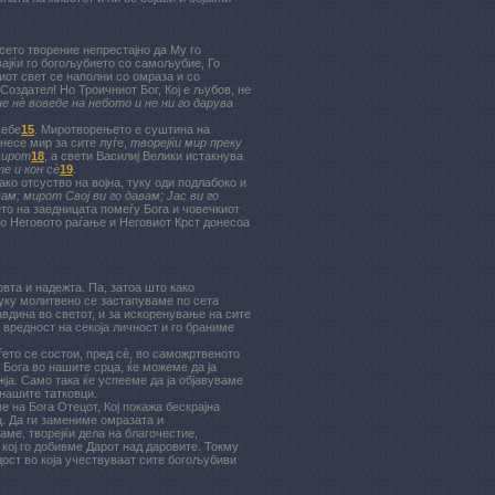
сето творение непрестајно да Му го
вајќи го богољубието со самољубие, Го
иот свет се наполни со омраза и со
Создател! Но Троичниот Бог, Кој е љубов, не
е нè воведе на небото и не ни го дарува
Себе
15
. Миротворењето е суштина на
несе мир за сите луѓе,
творејќи мир преку
мирот
18
, а свети Василиј Велики истакнува
е и кон сè
19
.
ко отсуство на војна, туку оди подлабоко и
ам; мирот Свој ви го давам; Јас ви го
ето на заедницата помеѓу Бога и човечкиот
то Неговото раѓање и Неговиот Крст донесоа
вта и надежта. Па, затоа што како
туку молитвено се застапуваме по сета
авдина во светот, и за искоренување на сите
 вредност на секоја личност и го браниме
ето се состои, пред сè, во саможртвеното
 Бога во нашите срца, ќе можеме да ја
жја. Само така ќе успееме да ја објавуваме
 нашите татковци.
 на Бога Отецот, Кој покажа бескрајна
ц. Да ги замениме омразата и
ме, творејќи дела на благочестие,
 кој го добивме Дарот над даровите. Токму
дост во која учествуваат сите богољубиви