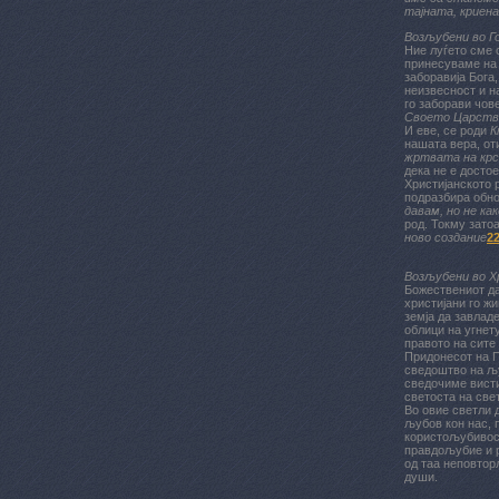
тајната, криена
Возљубени во Г
Ние луѓето сме 
принесуваме на 
заборавија Бога
неизвесност и н
го заборави чов
Своето Царств
И еве, се роди
К
нашата вера, oт
жртвата на кр
дека не е достое
Христијанското 
подразбира обно
давам, но не ка
род. Токму зато
ново создание
2
Возљубени во 
Божествениот да
христијани го ж
земја да завлад
облици на угнет
правото на сите
Придонесот на П
сведоштво на љу
сведочиме висти
светоста на свет
Во овие светли 
љубов кон нас, 
користољубивост
правдољубие и р
од таа неповтор
души.