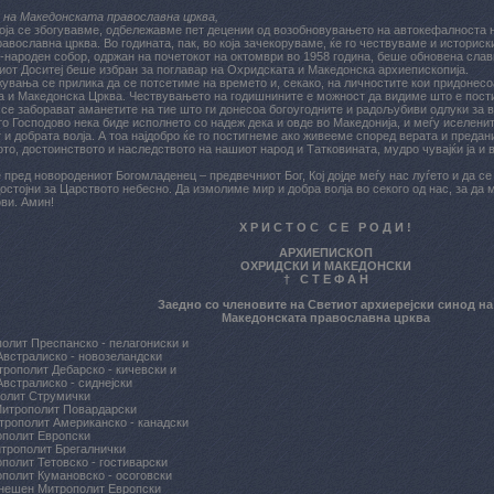
 на Македонската православна црква,
која се збогувавме, одбележавме пет децении од возобновувањето на автокефалноста 
вославна црква. Во годината, пак, во која зачекоруваме, ќе го чествуваме и историски
-народен собор, одржан на почетокот на октомври во 1958 година, беше обновена слав
от Доситеј беше избран за поглавар на Охридската и Македонска архиепископија.
увања се прилика да се потсетиме на времето и, секако, на личностите кои придонесо
 и Македонска Црква. Чествувањето на годишнините е можност да видиме што е пости
е се заборават аманетите на тие што ги донесоа богоугодните и радољубиви одлуки за
то Господово нека биде исполнето со надеж дека и овде во Македонија, и меѓу иселени
 и добрата волја. А тоа најдобро ќе го постигнеме ако живееме според верата и предан
ото, достоинството и наследството на нашиот народ и Татковината, мудро чувајќи ја и 
 пред новородениот Богомладенец – предвечниот Бог, Кој дојде меѓу нас луѓето и да с
достојни за Царството небесно. Да измолиме мир и добра волја во секого од нас, за да 
ови. Амин!
Х Р И С Т О С С Е Р О Д И !
АРХИЕПИСКОП
ОХРИДСКИ И МАКЕДОНСКИ
† С Т Е Ф А Н
Заедно со членовите на Светиот архиерејски синод на
Македонската православна црква
олит Преспанско - пелагониски и
встралиско - новозеландски
рополит Дебарско - кичевски и
встралиско - сиднејски
олит Струмички
итрополит Повардарски
рополит Американско - канадски
полит Европски
трополит Брегалнички
полит Тетовско - гостиварски
полит Кумановско - осоговски
нешен Митрополит Европски