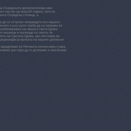
на Охридската архиепископија како
от настан од пред 60 години, кога на
ната Охридска столица, а
а да се оттргнат неправдите кон нашата
гнато и што уште треба да се направи во
 возобновување на нашата света Црква.
те нашинци и насекаде по светот ќе
ието на Светата Црква, ако опстоиме во
вреднувајќи ја жртвата на нашите доблесни
е зарадуваме во Неговата неопислива слава,
можеме достојно да го дочекаме и овој Божик