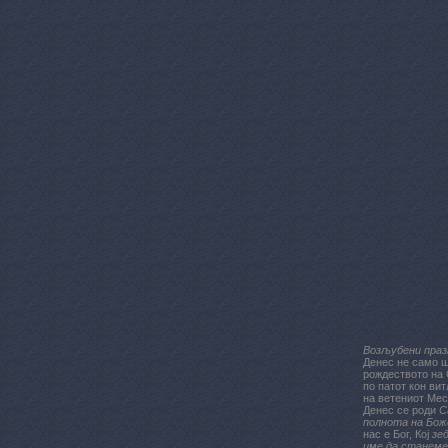
Возљубени праз
Денес не само ш
рождеството на 
по патот кон ви
на ветениот Мес
Денес се роди
С
полнота на Бо
нас е Бог, Кој
зед
име да станеме