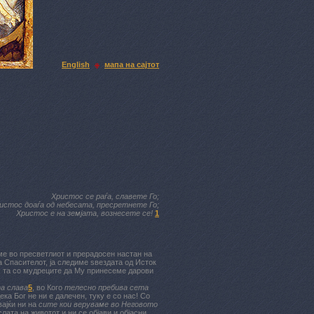
English
мапа на сајтот
Христос се раѓа
,
славете Го;
истос доаѓа од небесата, пресретнете Го;
Христос е на земјата, вознесете се!
1
ме во пресветлиот и прерадосен настан на
а Спасителот, ја следиме ѕвездата од Исток
, та со мудреците да Му принесеме дарови
та слава
5
, во Кого
телесно пребива сета
ека Бог не ни е далечен, туку е со нас! Со
вајќи ни на
сите кои веруваме во Неговото
лата на животот и ни се објави и објасни