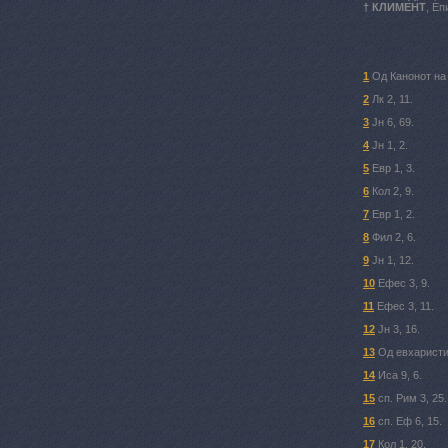
† КЛИМЕНТ
, Еп
1
Од Канонот на
2
Лк 2, 11.
3
Јн 6, 69.
4
Јн 1, 2.
5
Евр 1, 3.
6
Кол 2, 9.
7
Евр 1, 2.
8
Фил 2, 6.
9
Јн 1, 12.
10
Ефес 3, 9.
11
Ефес 3, 11.
12
Јн 3, 16.
13
Од евхаристис
14
Иса 9, 6.
15
сп. Рим 3, 25.
16
сп. Еф 6, 15.
17
Кол 1, 20.