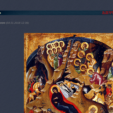
и
ание
(04.01.2018 12:36)