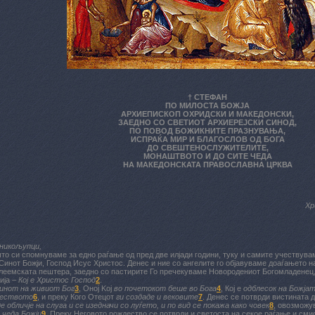
† СТЕФАН
ПО МИЛОСТА БОЖЈА
АРХИЕПИСКОП ОХРИДСКИ И МАКЕДОНСКИ,
ЗАЕДНО СО СВЕТИОТ АРХИЕРЕЈСКИ СИНОД,
ПО ПОВОД БОЖИКНИТЕ ПРАЗНУВАЊА,
ИСПРАЌА МИР И БЛАГОСЛОВ ОД БОГА
ДО СВЕШТЕНОСЛУЖИТЕЛИТЕ,
МОНАШТВОТО И ДО СИТЕ ЧЕДА
НА МАКЕДОНСКАТА ПРАВОСЛАВНА ЦРКВА
Хр
никољупци,
то си спомнуваме за едно раѓање од пред две илјади години, туку и самите учествува
Синот Божји, Господ Исус Христос. Денес и ние со ангелите го објавуваме доаѓањето н
тлеемската пештера, заедно со пастирите Го пречекуваме Новородениот Богомладенец
ија –
Кој е Христос Господ
2
.
инот на живиот Бог
3
, Оној Kој
во почетокот беше во Бога
4
, Кој е
одблесок на Божја
жеството
6
, и преку Кого Отецот
ги создаде и вековите
7
. Денес се потврди вистината д
е обличје на слуга и се изедначи со луѓето, и по вид се покажа како човек
8
, овозможу
 чеда Божји
9
. Преку Неговото рождество се потврди и светоста на секое раѓање и смис