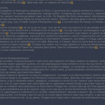
 од векови во Бога
10
, тајна која, еве,
се изврши во Христа
11
.
оспода,
создадени за благодатна заедница со Бога, и од искона ни е дадена можноста себеси и 
Творецот. Но нашите прародители, поради гревот, отпаднаа од таа заедница и, замену
, па човекот започна да живее само за себе. Но бидејќи без Бога нема живот, обезбожен
астана бесмислена борба на секој против секого. Човекот застана дури и против својот 
ечкиот род, туку
Го даде Својот Единороден Син
12
, и
не отстапи да твори сè додека н
о
13
.
незот на мирот
14
, но не за да ни суди, туку да нè спаси од смртта и сè да измири со 
и Христовото Евангелие е
благовестие на мирот
16
. Господ Христос проповедаше и до
стот
17
. Затоа Климент Александриски вели дека вистинските христијани се
народ на 
н за Христов следбеник, оној кој е
без љубов кон другите и кој не е мирољубив кон сит
разбирање на мирот не се исцрпува со световното гледиште, кое мирот го гледа само ка
вување на сè во првобитната состојба. Впрочем, и Самиот Христос вели
мир ви остав
ко што го дава светот
20
. Според тоа, мирот кој го нуди Црквата е плод на обновувањ
а светиот апостол Павле ни укажува дека преку Христа
станавме едно со Бога
21
, заш
2
и ново човештво, кое
е
мир.
Христа Богомладенецот
р на мирот станува реалност само кога христијаните постојано живеат во верата, љубо
ивееме мирот даруван од Бога, не сме рамнодушни пред неговото отсуство од светот, 
ее небесниот мир. Имајќи го искуството на Божјата правда, се залагаме за поголема пр
ување. Постојано возвестувајќи дека Бог стана човек, ја препознаваме неповторливата
 луѓе да имаат достоинствен живот.
равославната Црква во поглед на владеењето на мирот и на братољубието помеѓу луѓ
бовта Божја и на надежта во Неговото спасително слово. Доколку постојано Го носиме
ната, и да ги браниме мирот, правдата, слободата и почитта кон човекот како икона Бо
от, и ќе се удостоиме како христијани да се наречеме синови Божји и достојни чеда на
дни на соборно прославување на Христовото Рождество, непрестајно да Му благодариме
па да направиме јасли во нашите срца за во нив да се всели воплотениот Богомладене
а, одмазадата и себичноста со љубов, пожртвуваност, прошка и милост. Да се поправа
одољубие, оти Божик е ден во кој ни се откри единственото ново под сонцето, и ден во
лива витлеемска ноќ, па до денес, Рождеството Христово е празник на небоземната ра