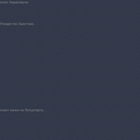
ископ Хераклејски
 Рождество Христово.
киот канон на Литургијата.