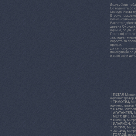
Возљубени чеда
Во годината со 
Македонската пра
Вториот црковно
блаженоупокоени
Ваквите одбележ
древна Охридска
иднина, за да н
Претстојното ле
завладеат мирот
борбата за прав
предци.
Да се поклониме
покажувајќи се 
и сите идни ден
† ПЕТАР,
Митроп
администратор А
† ТИМОТЕЈ,
Мит
администратор А
† НАУМ,
Митроп
†
АГАТАНГЕЛ,
М
† МЕТОДИЈ,
Мит
† ПИМЕН,
Митро
† ИЛАРИОН,
Ми
† ЈОСИФ,
Митро
† ЈОСИФ,
Митро
† ГОРАЗД,
пора