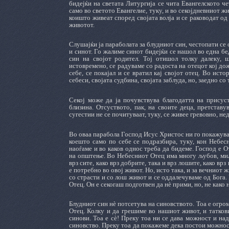
бидејќи на светата Литургија се чита Евангелското ч
само во светото Евангелие, туку, и во секојдневниот жи
коишто живеат според својата волја и се раководат о
животот.
Слушајќи ја параболата за блудниот син, честопати се 
и синот. Го жалиме синот бидејќи се нашол во една бед
син на својот родител. Тој отишол толку далеку, 
истовремено, се радуваме со радоста на отецот кој дож
себе, се покаjал и се вратил кај својот отец. Во исто
себеси, својата судбина, својата заблуда, но, заедно со
Секој може да ја почувствува благодатта на присус
близина. Отсуството, пак, на своите деца, претставу
сугестии не се почитуваат, туку, се живее гревовно, н
Во оваа парабола Господ Исус Христос ни го покажува 
коешто само по себе се подразбира, туку, кон Небес
наоѓаме и во каков однос треба да бидеме. Господ е О
на општење. Во Небесниот Отец има многу љубов, мил
врз сите, како врз добрите, така и врз лошите, како в
е потребно во овој живот. Но, исто така, и за вечниот
со страсти и со лош живот и се оддалечуваме од Бога.
Отец. Он е секогаш подготвен да нè прими, но, не како
Блудниот син нè потсетува на синовството. Тоа е огро
Отец. Колку и да грешиме во нашиот живот, и татков
синови. Тоа е сè! Преку тоа ни се дава можност и на
синовство. Преку тоа да покажеме дека постои можност