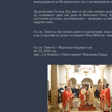
воведувајќи нè во Велигденскиот пост, ни напоменува 
Да дозволиме Господ, Кој знае сè, не само нашите дел
од сознанието дека сме деца на Небесниот Отец. Ак
постанеме достојни, од неправедни – праведни, од заб
најдеме излез.
Св. ап. Тимотеј, чиј спомен денес го празнуваме, нека 
и да се вратиме во домот на нашиот Отец Небесен. Ами
Св. ап. Тимотеј – Недела на блудниот син
04. 02. 2018 год.
ман. „Св. Климент и Пантелејмон" Плаошник Охрид