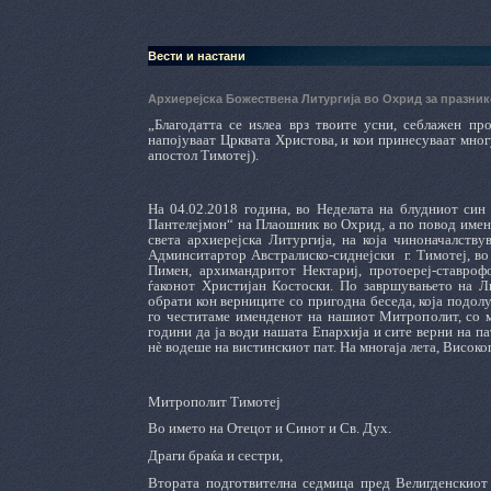
Вести и настани
Архиерејска Божествена Литургија во Охрид за празник
„Благодатта се иѕлеа врз твоите усни, себлажен пр
напојуваат Црквата Христова, и кои принесуваат мног
апостол Тимотеј).
На 04.02.2018 година, во Неделата на блудниот син
Пантелејмон“ на Плаошник во Охрид, а по повод име
света архиерејска Литургија, на која чиноначалст
Админситартор Австралиско-сиднејски г. Тимотеј, в
Пимен, архимандритот Нектариј, протоереј-ставро
ѓаконот Христијан Костоски. По завршувањето на Л
обрати кон верниците со пригодна беседа, која подолу
го честитаме именденот на нашиот Митрополит, со м
години да ја води нашата Епархија и сите верни на па
нè водеше на вистинскиот пат. На многаја лета, Ви
Митрополит Тимотеј
Во името на Отецот и Синот и Св. Дух.
Драги браќа и сестри,
Втората подготвителна седмица пред Велигденскиот 