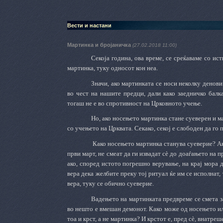
Вести и настани
Мартинка и бројаничка
(27.02.2018 11:00)
Секоја година, ова време, се среќаваме со ис
мартинка, туку односот кон неа.
Значи, ако мартинката
се носи неколку денови
во чест на нашите предци
, дали како заедничко балк
тогаш не е во
спротивност
на
Црковното учење.
Но, ако
носењето мартинка стане суеверен и ма
со учењето на Црквата. Секако, секој е слободен да го 
Како носењето мартинка станува суеверие? А
први март, не смеат да ги извадат сѐ до доаѓањето на 
ако
, според истото погрешно верување,
на крај
мора да
вера дека желбите
преку тој ритуал
ќе им се исполнат,
вера, туку
с
е обично суеверие.
Вадењето на мартинката предвреме се смета за 
во нешто е вмешан демонот. Како може од носењето ил
тоа и крст, а не мартинка? И крстот е, пред сѐ, внатреш