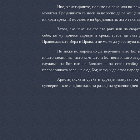
Ние, христијаните, носиме на рака или во ра
молитви. Бројаницата се носи за полесно да се концент
ни носи среќа. И носењето на бројаницата, исто така, 
Затоа, ако некој
на својата рака или на своја
себе,
ќе му донесе здравје и среќа,
треба да
знае д
Православната Вера и Црква, и не може да учествува в
Не може истовремено да веруваме и во Бог 
ништо заедничко, исто како што и Бог нема ништо зае
служиме на Бог или на ѓаволот – па секој слобод
православната вера, не е од Бог, колку и да е тоа народе
Христијанската среќа и здравје извираат од
суеверие –
кое е нај
погодно
за развој на душевни (мент