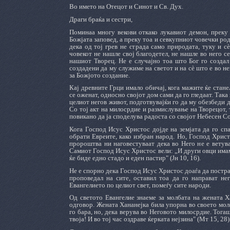
Во името на Отецот и Синот и Св. Дух.
Драги браќа и сестри,
Поминаа многу векови откако лукавиот демон, преку
Божјата заповед, а преку тоа и севкупниот човечки род
дека од тој грев не страда само природата, туку и с
човекот не нашле свој благодетел, не нашле во него 
нашиот Творец. Не е случајно тоа што Бог го создал 
создадени да му служиме на светот и на сè што е во не
за Божјото создание.
Кај древните Грци имало обичај, кога мажите ќе стане
се оженат, односно својот дом сами да го гледаат. Така
целиот негов живот, подготвувајќи го да му обезбеди д
Со тој акт на милосрдие и размислување на Творецот, 
повикано да ја споделува радоста со својот Небесен Со
Кога Господ Исус Христос дојде на земјата да го спа
обрати Евреите, како избран народ. Но, Господ Христо
пророштва ни наговестуваат дека во Него не е ветувањ
Самиот Господ Исус Христос вели: „И други овци имам, 
ќе биде едно стадо и еден пастир" (Јн 10, 16).
Не е спорно дека Господ Исус Христос доаѓа да пострад
проповедал на сите, оставил тоа да го направат не
Евангелието по целиот свет, помеѓу сите народи.
Од светото Евангелие знаеме за молбата на жената Х
одговор. Жената Хананејка била упорна во своето мол
го бара, но, дека верува во Неговото милосрдие. Тогаш
твоја! И во тој час оздраве ќерката нејзина" (Мт 15, 28)