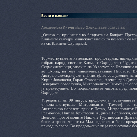
Вести и настани
Архиерејска Литургија во Охрид
(14.08.2018 13:15)
„Откако си приникнал во бездната на Божјата Премуд
Клименте семудри, елинскиот глас си го појаснил со ма
на св. Климент Охридски).
Торжествувањето на великиот проповедник, наследнико
избран народ, светиот Климент Охридскиот Чудотвор
Седмочисленици, започна на 08 август, со Празнична 
во Охрид, на која чиноначалствуваше Неговото В
Австралиско-сиднејски г. Тимотеј, во сослужение на
Кирил Јованоски, Горан Ставрески, Александар Димо
Вечерната богослужба, Митрополитот Тимотеј се обрат
ја пренесуваме. Во подоцнежните часови, пред мош
Охридски.
Утредента, на 09 август, продолжија чествувањата 
чиноначалствуваше Митрополитот Тимотеј, во с
Австралиско-новозеландски г. Петар, Митрополитот 
Грамбозов, Никола Христоски и Димче Ѓорѓиески, св
Целески, протоѓаконите Николче Ѓурѓиноски и Драган
беше извршен чинот на Мал водосвет и беше прекрш
пригодно слово. Во продолжение ви ја пренесуваме бе