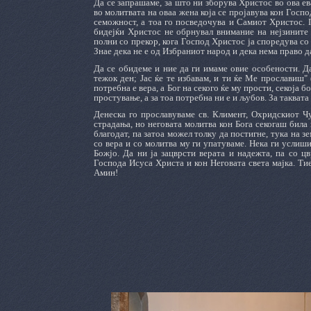
Да се запрашаме, за што ни зборува Христос во ова е
во молитвата на оваа жена која се пројавува кон Госпо
семожност, а тоа го посведочува и Самиот Христос. П
бидејќи Христос не обрнувал внимание на нејзините 
полни со прекор, кога Господ Христос ја споредува со 
Знае дека не е од Избраниот народ и дека нема право да
Да се обидеме и ние да ги имаме овие особености. Д
тежок ден; Јас ќе те избавам, и ти ќе Ме прославиш"
потребна е вера, а Бог на секого ќе му прости, секоја б
простување, а за тоа потребна ни е и љубов. За такват
Денеска го прославуваме св. Климент, Охридскиот Чу
страдања, но неговата молитва кон Бога секогаш била 
благодат, па затоа можел толку да постигне, тука на з
со вера и со молитва му ги упатуваме. Нека ги услиш
Божјо. Да ни ја зацврсти верата и надежта, па со ц
Господа Исуса Христа и кон Неговата света мајка. Тие 
Амин!