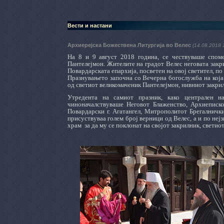
Вести и настани
Архиерејска Божествена Литургија во Велес
(14.08.2018 
На 8 и 9 август 2018 година, се чествуваше споме
Пантелејмон. Жителите на градот Велес неговата закр
Повардарската епархија, посветен на овој светител, по
Празнувањето започна со Вечерна богослужба на која
од светиот великомаченик Пантелејмон, нивниот закри
Утредента на самиот празник, како централен н
чиноначалствуваше Неговот Блаженство, Архиеписк
Повардарски г. Агатангел, Митрополитот Брегалнички
присуствуваа голем број верници од Велес, а и по не
храм за да му се поклонат на својот закрилник, светио