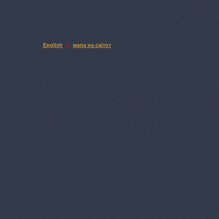
English
мапа на сајтот