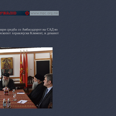
твари средба со Амбасадорот на САД во
ископот хераклејски Климент, и деканот