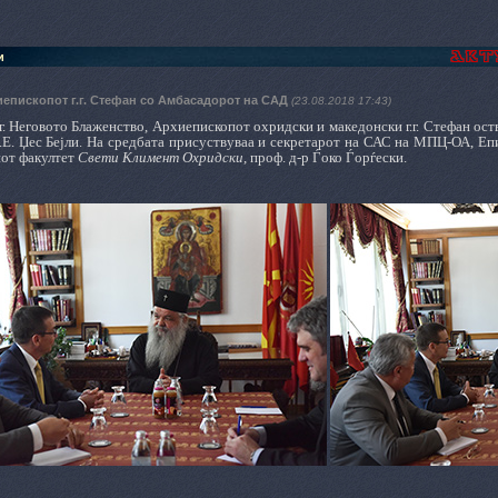
и
иепископот г.г. Стефан со Амбасадорот на САД
(23.08.2018 17:43)
г. Неговото Блаженство, Архиепископот охридски и македонски г.г. Стефан ос
.Е. Џес Бејли. На средбата присуствуваа и секретарот на САС на МПЦ-ОА, Еп
иот факултет
Свети Климент Охридски
, проф. д-р Ѓоко Ѓорѓески.