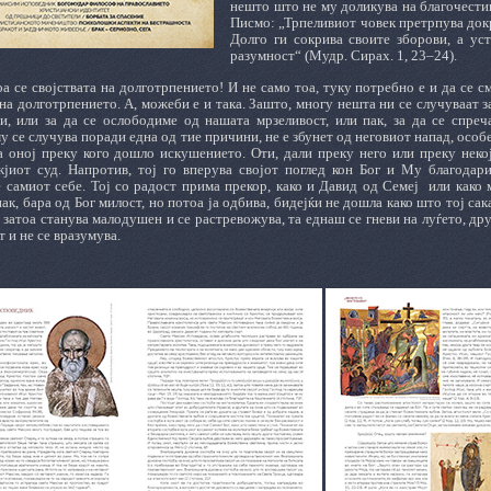
нешто што не му доликува на благочестив
Писмо: „Трпеливиот човек претрпува докра
Долго ги сокрива своите зборови, а уст
разумност“ (Мудр. Сирах. 1, 23–24).
оа се својствата на долготрпението! И не само тоа, туку потребно е и да се 
 на долготрпението. А, можеби е и така. Зашто, многу нешта ни се случуваат 
и, или за да се ослободиме од нашата мрзеливост, или пак, за да се спре
 се случува поради една од тие причини, не е збунет од неговиот напад, особен
а оној преку кого дошло искушението. Оти, дали преку него или преку некој
jиот суд. Напротив, тој го вперува својот поглед кон Бог и Му благодар
 самиот себе. Тој со радост прима прекор, како и Давид од Семеј
или како 
ак, бара од Бог милост, но потоа ја одбива, бидејќи не дошла како што тој са
затоа станува малодушен и се растревожува, та еднаш се гневи на луѓето, дру
 и не се вразумува.