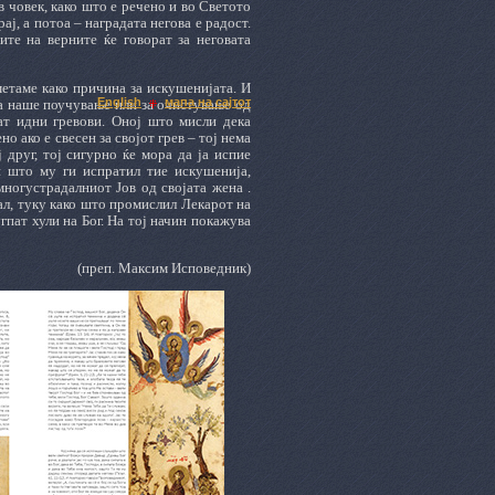
 човек, како што е речено и во Светото
ј, а потоа – наградата негова е радост.
ите на верните ќе говорат за неговата
сметаме како причина за искушенијата. И
English
мапа на сајтот
за наше поучување или за очистување од
чат идни гревови. Оној што мисли дека
о ако е свесен за својот грев – тој нема
 друг, тој сигурно ќе мора да ја испие
и што му ги испратил тие искушенија,
многустрадалниот Јов од својата жена .
кал, туку како што промислил Лекарот на
гпат хули на Бог. На тој начин покажува
(преп. Максим Исповедник)