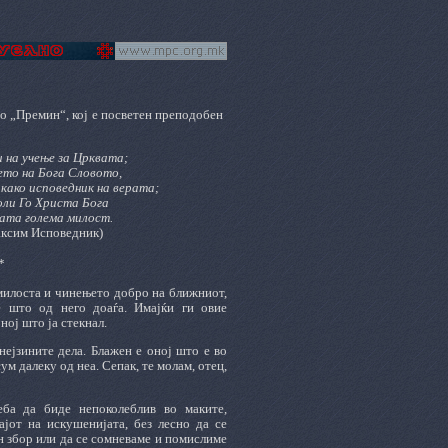
то „Премин“, кој е посветен преподобен
 на учење за Црквата;
ето на Бога Словото,
 како исповедник на верата;
оли Го Христа Бога
вата голема милост.
аксим Исповедник)
*
илоста и чинењето добро на ближниот,
è што од него доаѓа. Имајќи ги овие
ној што ја стекнал.
нејзините дела. Блажен е оној што е во
 сум далеку од неа. Сепак, те молам, отец,
еба да биде непоколеблив во маките,
ајот на искушенијата, без лесно да се
н збор или да се сомневаме и помислиме