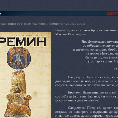
и
т најновиот број на списанието „Премин“
(07.10.2018 10:20)
Излезе од печат новиот број на списание
Максим Исповедник.
Низ Духот излеа потоци
го објасни истоштени
и засветли во твојата борба
свет оче Максиме, м
да ни ја дарува Него
(тропар на преп. М
**
Старецот:
Љубовта ги содржи м
долготрпението и поднесувањето на с
својства, љубовта го скротува гневот кај о
Братот:
Навистина, не се мали 
состојба да ја стекне. Јас, пак, навистина
кажи ми што е долготрпение.
Старецот:
Пред сè, духот тр
истраен во неволјите и издржлив до кр
гневи; не смееме да изговориме неразуме