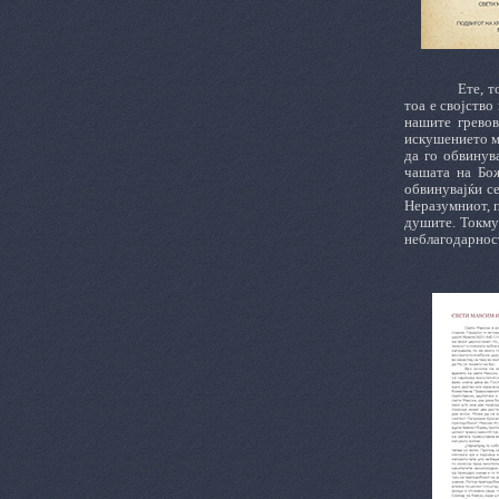
Ете, т
тоа е својство
нашите гревов
искушението му
да го обвинув
чашата на Бож
обвинувајќи се
Неразумниот, п
душите. Токму 
неблагодарност