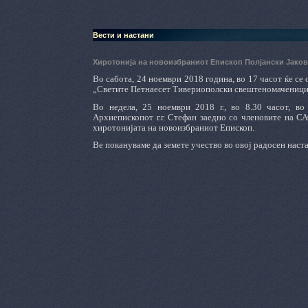
Вести и настани
Хиротонија на новоизбраниот Епископ Полјански Јако
Во сабота, 24 ноември 2018 година, во 17 часот ќе се
„Светите Петнаесет Тивериополски свештеномаченици
Во недела, 25 ноември 2018 г., во 8.30 часот, в
Архиепископот г.г. Стефан заедно со членовите на 
хиротонијата на новоизбраниот Епископ.
Ве покануваме да земете учество во овој радосен наста