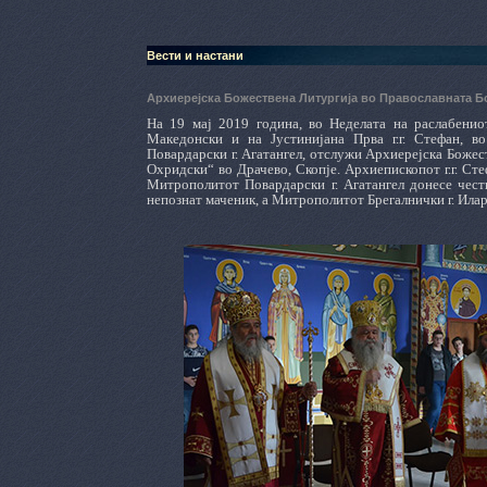
Вести и настани
Архиерејска Божествена Литургија во Православната Б
На 19 мај 2019 година, во Неделата на раслабени
Македонски и на Јустинијана Прва г.г. Стефан, 
Повардарски г. Агатангел, отслужи Архиерејска Божес
Охридски“ во Драчево, Скопје. Архиепископот г.г. Ст
Митрополитот Повардарски г. Агатангел донесе чест
непознат маченик, а Митрополитот Брегалнички г. Ила