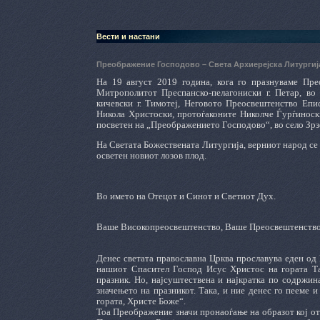
Вести и настани
Преображение Господово – Света Архиерејска Литургиј
На 19
август 2019 година, кога го празнуваме Пр
Митрополитот Преспанско-пелагониски г. Петар, в
кичевски г. Тимотеј, Неговото Преосвештенство Епи
Никола Христоски, протоѓаконите Николче Ѓурѓиноск
посветен на „Преображението Господово“, во село Зрз
На Светата Божествената Литургија, верниот народ се
осветен новиот лозов плод.
Во името на Отецот и Синот и Светиот Дух.
Ваше Високопреосвештенство, Ваше Преосвештенство, Б
Денес светата православна Црква прославува еден од
нашиот Спасител Господ Исус Христос на гората Та
празник. Но, најсуштествена и најкратка по содржина
значењето на празникот. Така, и ние денес го пееме 
гората, Христе Боже“.
Тоа Преображение значи пронаоѓање на образот кој от