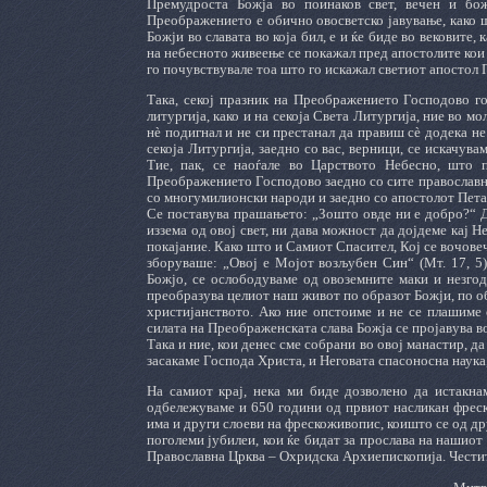
Премудроста Божја во поинаков свет, вечен и бож
Преображението е обично овосветско јавување, како 
Божји во славата во која бил, е и ќе биде во вековите, 
на небесното живеење се покажал пред апостолите кои 
го почувствувале тоа што го искажал светиот апостол П
Така, секој празник на Преображението Господово г
литургија, како и на секоја Света Литургија, ние во мо
нѐ подигнал и не си престанал да правиш сѐ додека не 
секоја Литургија, заедно со вас, верници, се искачува
Тие, пак, се наоѓале во Царството Небесно, што 
Преображението Господово заедно со сите православни
со многумилионски народи и заедно со апостолот Пета
Се поставува прашањето: „Зошто овде ни е добро?“ До
иззема од овој свет, ни дава можност да дојдеме кај Н
покајание. Како што и Самиот Спасител, Кој се вочове
зборуваше: „Овој е Мојот возљубен Син“ (Мт. 17, 5),
Божјо, се ослободуваме од овоземните маки и незгоди
преобразува целиот наш живот по образот Божји, по об
христијанството. Ако ние опстоиме и не се плашиме 
силата на Преображенската слава Божја се пројавува 
Така и ние, кои денес сме собрани во овој манастир, д
засакаме Господа Христа, и Неговата спасоносна наука,
На самиот крај, нека ми биде дозволено да истакна
одбележуваме и 650 години од првиот насликан фреск
има и други слоеви на фрескоживопис, коишто се од д
поголеми јубилеи, кои ќе бидат за прослава на нашио
Православна Црква – Охридска Архиепископија. Честит 