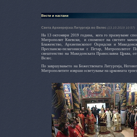
Вести и настани
Света Архиерејска Литургија во Велес
(13.10.2019 10:57)
На 13 октомври 2019 година,
кога го празнуваме сп
Митрополит Киевски,
и споменот на светите мачен
Блаженство, Архиепископот Охридски и Македонск
Преспанско-пелагониски г. Петар, Митрополитот П
свештенство на Македонската Православна Црква, от
Велес.
По завршувањето на Божествената Литургија, Неговот
Митрополитите изврши осветување на црковната трпез