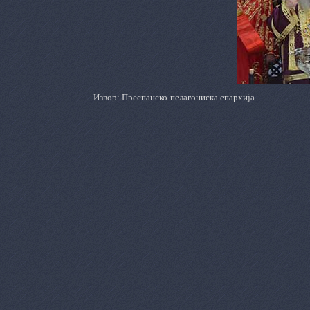
Извор: Преспанско-пелагониска епархија