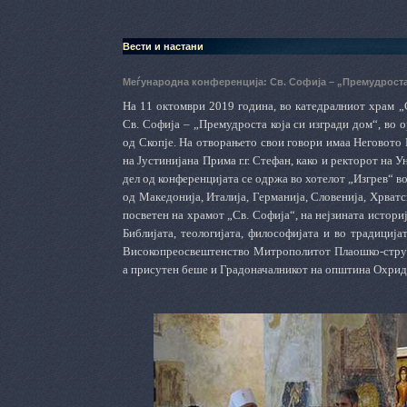
Вести и настани
Меѓународна конференција: Св. Софија – „Премудроста
На 11 октомври 2019 година, во катедралниот храм „
Св. Софија – „Премудроста која си изгради дом“, во 
од Скопје. На отворањето свои говори имаа Неговот
на Јустинијана Прима г.г. Стефан, како и ректорот на 
дел од конференцијата се одржа во хотелот „Изгрев“ в
од Македонија, Италија, Германија, Словенија, Хрватс
посветен на храмот „Св. Софија“, на нејзината истори
Библијата, теологијата, философијата и во традициј
Високопреосвештенство Митрополитот Плаошко-струшк
а присутен беше и Градоначалникот на општина Охрид,