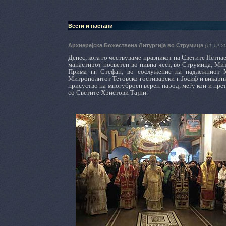
Вести и настани
Архиерејска Божествена Литургија во Струмица
(11.12.2
Денес, кога го чествуваме празникот на Светите Петн
манастирот посветен во нивна чест, во Струмица, М
Прима г.г. Стефан, во сослужение на надлежниот 
Митрополитот Тетовско-гостиварски г. Јосиф и викарн
присуство на многуброен верен народ, меѓу кои и пре
со Светите Христови Тајни.