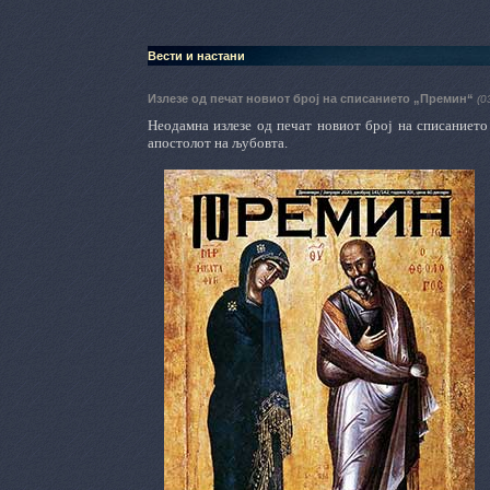
Вести и настани
Излезе од печат новиот број на списанието „Премин“
(0
Неодамна излезе од печат новиот број на списанието 
апостолот на љубовта.