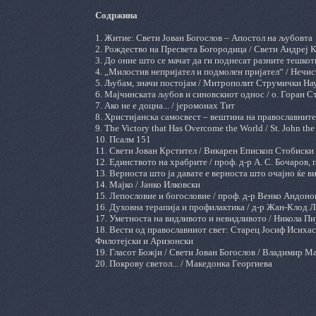
Содржина
1. Житие: Свети Јован Богослов – Апостол на љубовта
2. Рождество на Пресвета Богородица / Свети Андреј 
3. До оние што се мачат да ги поднесат разните тешкот
4. „Милостив непријател и подмолен пријател“ / Нечи
5. Љубам, значи постојам / Митрополит Струмички На
6. Мајчинската љубов и синовскиот однос / о. Горан С
7. Ако не е доцна... / јеромонах Тит
8. Христијанскa самосвест – вештина на православните
9. The Victory that Has Overcome the World / St. John th
10. Псалм 151
11. Свети Јован Крстител / Викарен Епископ Стобиски 
12. Единството на храбрите / проф. д-р А. С. Бочаров, 
13. Верноста што ја давате е верноста што очајно ќе в
14. Мајко / Јанко Илковски
15. Лепословие и богословие / проф. д-р Венко Андоно
16. Духовна терапија и профилактика / д-р Жан-Клод 
17. Уметноста на видливото и невидливото / Никола П
18. Вести од православниот свет: Старец Јосиф Исихас
Филотејски и Аризонски
19. Гласот Божји / Свети Јован Богослов / Владимир М
20. Покрову светол... / Македонка Георгиева