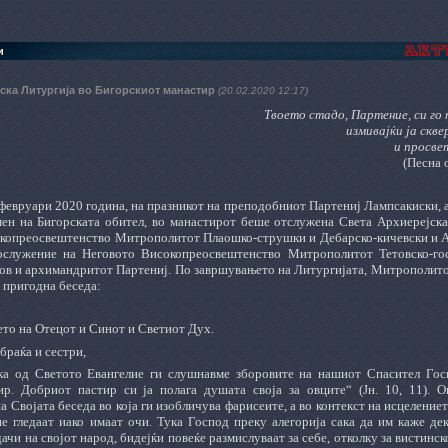
и
ска Литургија во Бигорскиот манастир
(20.02.2020 12:17)
Твоето стадо, Партение, си го
измивајќи ја скв
и просве
(Песна 
февруари 2020 година, на празникот на преподобниот Партениј Лампсакиски, 
мен на Бигорската обител, во манастирот беше отслужена Света Архиерејска
копреосвештенство Митрополитот Плаошко-струшки и Дебарско-кичевски и Ад
ослужение на Неговото Високопреосвештенство Митрополитот Тетовско-гос
аков и архимандритот Партениј. По завршувањето на Литургијата, Митрополит
 пригодна беседа:
то на Отецот и Синот и Светиот Дух.
браќа и сестри,
ка од Светото Евангелие ги слушнавме зборовите на нашиот Спасител Го
р. Добриот пастир си ја полага душата своја за овците“ (Јн. 10,
11). О
 Својата беседа во која ги изобличува фарисеите, а во контекст на исцеление
не гледаат иако имаат очи. Тука Господ преку алегорија сака да им каже де
ачи на својот народ, бидејќи повеќе размислуваат за себе, отколку за вистинс