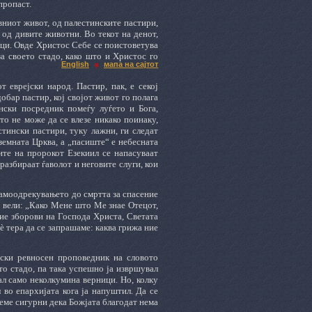
пропаст.
вниот живот, од палестинските пастири,
т од дивите животни. Во текот на денот,
овци. Овде Христос Себе се поистоветува
за своето стадо, како што и Христос го
English
мапа на сајтот
т еврејски народ. Пастир, пак, е секој
бар пастир, кој својот живот го полага
ински посредник помеѓу луѓето и Бога,
ото не може да се влезе никако поинаку,
стински пастири, туку лажни, ги следат
 земната Црква, а „пасиште“ е небесната
ите на пророкот Езекиил се напасуваат
дразбираат ѓаволот и неговите слуги, кои
самоодрекувањето до смртта за спасение
се вели: „Како Мене што Ме знае Отецот,
овие зборови на Господа Христа, Светата
è тера да се запрашаме: каква грижа ние
нски ревносен проповедник на словото
ето стадо, па така успешно ја извршувал
нал само неколкумина верници. Но, колку
 во епархијата кога ја напуштил. Да се
деме сигурни дека Божјата благодат нема