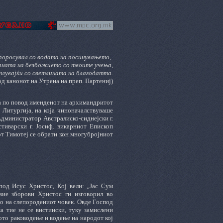
 поросувал со водата на посинувањето,
ерната на безбожието со твоите учења,
тлувајќи со светлината на благодатта.
од канонот на Утрена на преп. Партениј)
а по повод именденот на архимандритот
 Литургија, на која чиноначалствуваше
министратор Австралиско-сиднејски г.
тиварски г. Јосиф, викарниот Епископ
от Тимотеј се обрати кон многубројниот
спод Исус Христос
,
Кој вели: „Јас Сум
вие зборови Христос ги изговорил во
то на слепородениот човек. Овде Господ
ка тие не се вистински, туку замислени
кото раководење и водење на народот кој