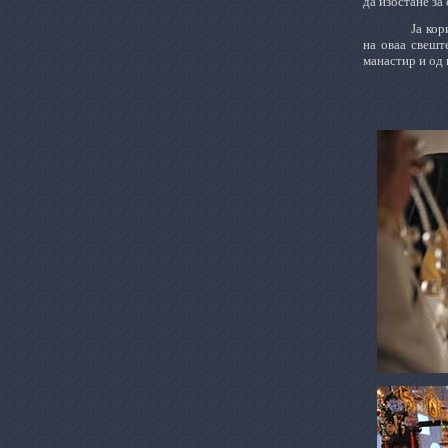
да изостане за
Ја кор
на оваа свешт
манастир и од 