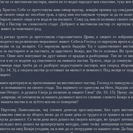
Тие не се вистински пастири, зашто не го водат народот кон спасение, туку кон 
 Христос Себе се претставува како овчар-вратар, земајќи пример од секојдне
ле своите овци во посебни трла, а пред нив поставувале чувари за да ги паза
бирале своите овци и ги воделе на пасиште. Секој од нив ги познавал своите 
 Тој е Пастир на словесното стадо. Добриот и вистински пастир се жртвува 
 живот за човечкиот род.
ј расказ трлото ја претставува старозаветната Црква, а овците се избранио
водител на религиозно-моралниот живот. Себеси Господ се нарекува врата и до
анејќи ги од волците. Се нарекува врата бидејќи Тој е единствениот вист
и за пастирите и за паствата, за царството Божјо, кое Он го основал. Во трл
его. Оние што влегуваат на друг начин се крадци и разбојници. Тие не се ви
си и не се водени од спасението на нивната паства. Трлото, овде ја означува
емници овде треба да се разберат недостојните пастири, кои според зборов
(Ез. 34, 3), а својата паства ја оставаат на милост и немилост. Под волци се по
овците.
лавен критериум за препознавање на вистинскиот пастир, Господ го наведува 
о и познавањето на своите стада. Тоа најмногу се однесува на Него, бидејќи 
знам Отецот; и душата Своја ја полагам за овците Свои“ (Јн. 10, 15). Преку 
, клирици, нѐ опоменува за нашата должност кога го словиме словото Божјо и н
 нашата паства и за луѓето кои ни се поверени?
 Партениј Лампсакиски, чиј спомен денеска прославуваме, бил еден висти
буквална смисла на зборот, може да се каже дека се трудел и се грижел за сво
ејска должност. Се вели дека кога дошол на својата катедра, во градот затек
аследил кога дошол на архиерејската катедра, само толку неверници оставил
вноста на овој Божји угодник, па и ние да се потрудиме со нашите сили. Да би