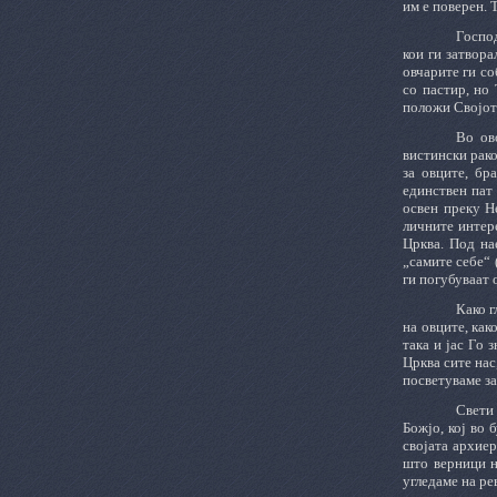
им е поверен. 
Господ
кои ги затвора
овчарите ги со
со пастир, но
положи Својот
Во ово
вистински рако
за овците, бр
единствен пат 
освен преку Н
личните интере
Црква. Под на
„самите себе“ 
ги погубуваат 
Како г
на овците, как
така и јас Го 
Црква сите нас
посветуваме за
Свети
Божјо, кој во 
својата архиер
што верници н
угледаме на ре