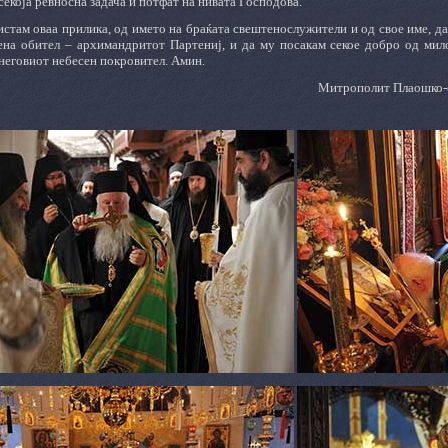
 секоја ревносна задача и потфат на нивата Господова.
истам оваа прилика, од името на браќата свештенослужители и од свое име, д
ена обител – архимандритот Партениј, и да му посакам секое добро од мило
неговиот небесен покровител. Амин.
Митрополит
Плаошко-