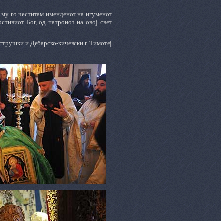
а му го честитам именденот на игуменот
стивиот Бог, од патронот на овој свет
струшки и Дебарско-кичевски
г. Тимотеј