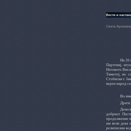
Вести и настан
Света Архиереј
На 20 
Партениј, игу
Неговото Висо
Тимотеј, во с
Стобиски г. Ј
верен народ со
Во име
Драги 
Денес
добриот Пасти
продолжение на
им вели дека 
религиозни вод