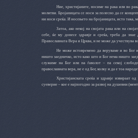
Ние, христијаните, носиме на рака или во ра
молитви. Бројаницата се носи за полесно да се концент
ни носи среќа. И носењето на бројаницата, исто така, 
Затоа, ако некој
на својата рака или на своја
себе,
ќе му донесе здравје и среќа,
треба да
знае д
Православната Вера и Црква, и не може да учествува в
Не може истовремено да веруваме и во Бог 
ништо заедничко, исто како што и Бог нема ништо зае
служиме на Бог или на ѓаволот – па секој слобод
православната вера, не е од Бог, колку и да е тоа народе
Христијанската среќа и здравје извираат од
суеверие –
кое е нај
погодно
за развој на душевни (мент