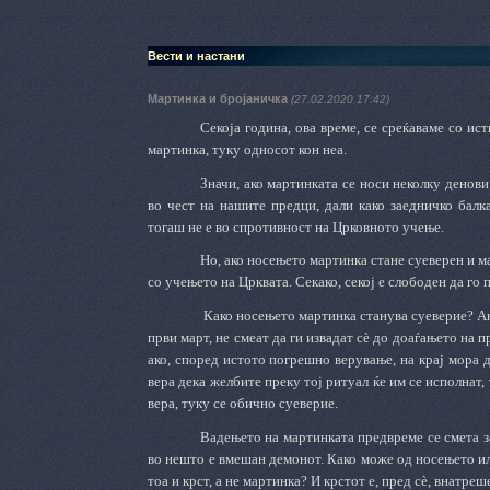
Вести и настани
Мартинка и бројаничка
(27.02.2020 17:42)
Секоја година, ова време, се среќаваме со ис
мартинка, туку односот кон неа.
Значи, ако мартинката
се носи неколку денови
во чест на нашите предци
, дали како заедничко балк
тогаш не е во
спротивност
на
Црковното учење.
Но, ако
носењето мартинка стане суеверен и ма
со учењето на Црквата. Секако, секој е слободен да го 
Како носењето мартинка станува суеверие? А
први март, не смеат да ги извадат сѐ до доаѓањето на 
ако
, според истото погрешно верување,
на крај
мора да
вера дека желбите
преку тој ритуал
ќе им се исполнат,
вера, туку
с
е обично суеверие.
Вадењето на мартинката предвреме се смета за 
во нешто е вмешан демонот. Како може од носењето ил
тоа и крст, а не мартинка? И крстот е, пред сѐ, внатреш