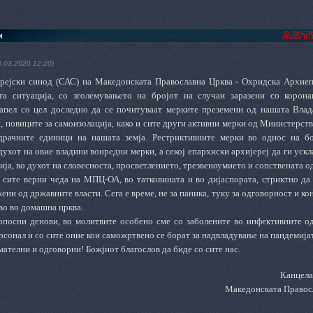
и
0.03.2020 12:20)
рејски синод (САС) на Македонската Православна Црква - Охридска Архиеп
ата ситуација, со зголемувањето на бројот на случаи заразени со корон
апел со цел доследно да се почитуваат мерките преземени од нашата Вла
и
, повиците за самоизолација, како и сите други активни мерки од Министерств
одрачните единици на нашата земја. Рестриктивните мерки во однос на б
духот на овие владини вонредни мерки, а секој епархиски архијереј да ги уск
ија, во духот на словесноста,
просветлението
, трезвеноумието и сопствената о
 сите верни чеда на МПЦ-ОА, во татковината и во дијаспората, стриктно да 
жени од државните власти. Сега е време, не за паника,
туку за одговорност
и кон
во во домашна црква.
опосни денови
, во молитвите особено сме со заболените во инфективните од
сонал и со сите оние кои саможртвено се борат за надвладување на пандемија
мателни
и одговорни
! Божјиот благослов да биде со сите нас.
Канцела
Македонската Правос