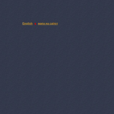
English
мапа на сајтот