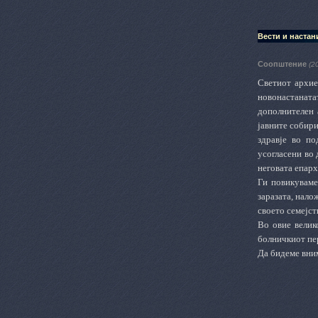
Вести и настан
Соопштение
(2
Светиот архие
новонастанат
дополнителен 
јавните собир
здравје во п
усогласени во 
неговата епарх
Ги повикуваме
заразата, нало
своето семејст
Во овие велик
болничкиот пер
Да бидеме вни