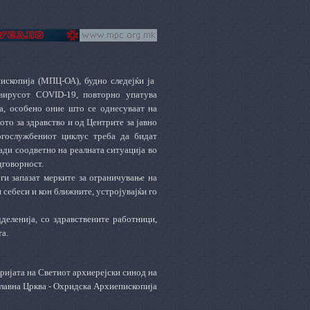
ископија (МПЦ-ОА), будно следејќи ја
авирусот
COVID-19,
повторно упатува
да,
особено оние што се однесуваат на
ото за здравство и од Центрите за јавно
огослужбениот циклус треба да бидат
лади соодветно на реалната ситуација во
дговорност.
ги запазат мерките за ограничување на
 себеси и кон ближните, устројувајќи го
деленија, со здравствените работници,
та.
ријата на Светиот архиерејски синод на
лавна Црква - Охридска Архиепископија