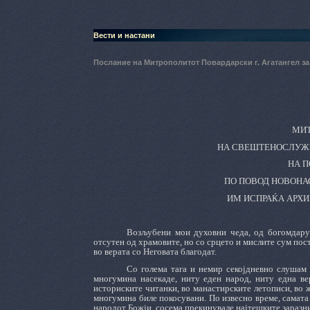
Вести и настани
Послание на Митрополитот Повардарски г. Агатангел з
МИТ
НА СВЕШТЕНОСЛУЖИ
НА П
ПО ПОВОД НОВОНА
ИМ ИСПРАЌА АРХИ
Возљубени мои духовни чеда, од богомдару
отсутен од храмовите, но со срцето и мислите сум посто
во верата со Неговата благодат.
Со голема тага и немир секојдневно слушам з
многумина насекаде, ниту еден народ, ниту една ве
историските читанки, во манастирските летописи, во жи
многумина биле покосувани. По извесно време, самата 
народот Божји, сосема прекинувале најтешките заразни