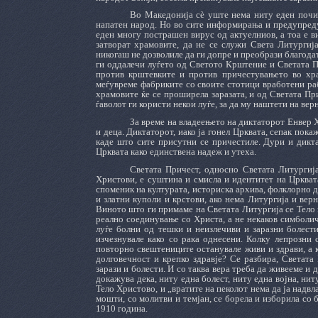
Во Македонија сѐ уште нема ниту еден почин
напатен народ. Но во сите информирања и предупреду
еден многу пострашен вирус од актуелниов, а тоа е в
затворат храмовите, да не се служи Света Литургиј
никогаш не дозволиле да ги допре и преобрази благодат
ги оддалечи луѓето од Светото Крштение и Светата Пр
против крштевките и против причестувањето во храм
меѓувреме фабриките со своите стотици вработени раб
храмовите ќе се проширела заразата, и од Светата Пр
ѓаволот ги користи некои луѓе, за да му наштети на вер
За време на владеењето на диктаторот Енвер 
и деца. Диктаторот, иако ја гонел Црквата, сепак пок
каде што сите присутни се причестиле. Дури и дикта
Црквата како единствена надеж и утеха.
Светата Причест, односно Светата Литургија
Христови, е суштина и смисла и идентитет на Црквата
споменик на културата, историска архива, фолклорно д
и златни куполи и крстови, ако нема Литургија и вер
Виното што ги примаме на Светата Литургија се Тело 
реално соединување со Христа, а не некаков симболиче
луѓе болни од тешки и неизлечиви и заразни болести
изчезнувале како со рака однесени. Колку лепрозни с
повторно свештениците останувале живи и здрави, а к
долговечност и крепко здравје? Се разбира, Светата 
зарази и болести. И со таква вера треба да живееме и
докажува дека, ниту една болест, ниту една војна, нит
Тело Христово, и „вратите на пеколот нема да ја надвл
мошти, со молитви и темјан, се борела и изборила со
1910 година.