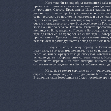
Иста така би ги охрабрил немоќните браќа и 
примат свештеник за водосвет во нивниот дом - да имаа
и крстовите, Светата Православна Црква одамна ќе
учебниците по историја. Ве уверувам и ве поттикнувам,
се причестувате со претходна подготовка и да се под
најголеми непријатели на човекот, секој се стресува о
смртта и страдањето, а токму Воскресението на Господ 
живот, а и ние со вера во Него и во Неговото преславн
заедница со Бога, заедно со Пресвета Богородица, анг
вера да живееме, со храброст, со силна вера и довер
причестени со Христос, отколку да останеме живи, 
безбожноста и рамнодушноста Господ да нѐ чува и соч
Возљубени мои, во овој период на Великио
молитвите, да го засилиме подвигот, но да се помоли
персонал, кои се жртвуваат за да спасуваат човечки 
успешно да се избориме сите со оваа неволја. Исто
политичките партии и на сите значајни личности и
соочувањето со пандемијата. Бог да ги благослови и да
На крај, ве молам сериозно да ги почитувам
смртта се во Божји раце, и сѐ што допуштил Бог е за 
Владичица наша Богородица да бидат постојано врз н