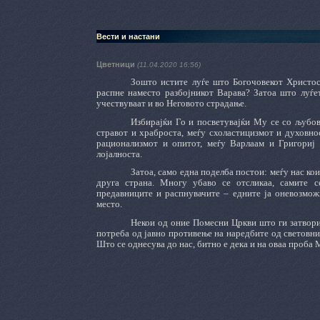
Вести и настани
Цветници
(11.04.2020 16:56)
Зошто истите луѓе што Богочовекот Христос
распне наместо разбојникот Варава? Затоа што луѓет
учествуваат и во Неговото страдање.
Избирајќи Го и посветувајќи Му се со љубов
стравот и храброста, меѓу схоластицизмот и духовно
рационализмот и опитот, меѓу Варлаам и Григориј 
лојалноста.
Затоа, само една поделба постои: меѓу нас кои
друга страна. Многу убаво се отсликаа, самите с
предавниците и распнувачите – едните ја оневозмож
место.
Некои од оние Помесни Цркви што ги затвориј
потреба од јавно противење на наредбите од световните
Што се однесува до нас, битно е дека и на оваа проба