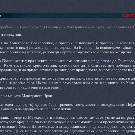
и
браќање на Архиепископот Охридски и Македонски и на Јустинијана Прима г.г.
азникољупци,
от на Христовото Воскресение, е празник на победата и празник на животот 
е, коешто никој не може да ни го одземе. На Велигден ја исповедаме тајната 
воскресение од мртвите, ја победи смртта и смртното го облече во бесмртно.
а Празникот над празниците, повикани сме секогаш и пред секого да Го испов
т. Како вистински христољупци, должни сме да ја благовестиме победата н
традањата, и да придонесуваме да завладеат праведноста, мирот и радоста во 
Христовото воскресение нè потсетува да размислуваме за своите постапки и д
оја е најголема сила. Но таа е силна само тогаш кога е во заедништво со Хри
сведоштво и наш начин на живеење.
а на мајката Македонска Црква,
з еден период кој од нас бара трпение, послушност и воздржување. Појава
 нашето и на здравјето на нашите ближни.
ници, и овде во Македонија и насекаде низ светот, им советуваме да истраат
ствуваат бројно на светите богослужби во храмовите, и им препорачуваме да с
д опасната болест. Да се молиме и за медицинските лица, полицијата и војскат
жавата. Да се молиме за заболените да оздрават, како и за спасение на души