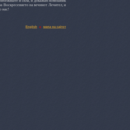
е прибежиште и сила, и докажан помошник
 на Воскресението на вечниот Лечител, и
о нас!
English
мапа на сајтот