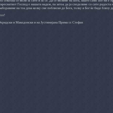
та секогаш се моли за сите и за сè. Да се молиме на Бога, зашто само Бог ни 
скреснатиот Господ е нашата надеж, па затоа да ја споделиме со сите радоста
заборавиме на тоа дека колку сме поблиски до Бога, толку и Бог ќе биде близу д
есе!
хридски и Македонски и на Јустинијана Прима г.г. Стефан