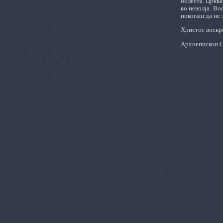
болеста. Црква
во неволја. Во
никогаш да не 
Христос воскр
Архиепископ О