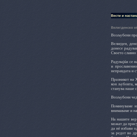
Вести и настан
Велигденско о
Возљубени пр
Велигден, ден
донесе радувањ
Своето славно 
Радувајќи се н
и прославенио
неправдата и с
Празникот на 
кон љубовта, к
станува наше 
Возљубени чед
Поминуваме ни
внимаваме и на
На нашите вер
можат да прису
да нѐ избави о
за редот во др