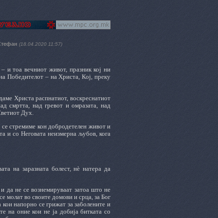
 Стефан
(18.04.2020 11:57)
– и тоа вечниот живот, празник кој ни
на Победителот – на Христа, Кој, преку
едаме Христа распнатиот, воскреснатиот
ад смртта, над гревот и омразата, над
Светиот Дух.
а се стремиме кон добродетелен живот и
ста и со Неговата неизмерна љубов, кога
та на заразната болест, нè натера да
 и да не се вознемируваат затоа што не
е молат во своите домови и срца, за Бог
а кои напорно се грижат за заболените и
те на оние кои не ја добија битката со