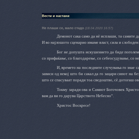
Вести и настани
Не плаши се, мало стадо
(18.04.2020 16:57)
Демонот сака само да нѐ исплаши, та самите да
И во најлошото сценарио имаме власт, сила и слободен и
Бог не допушта искушението да биде поголем
со прифаќање, со благодарење, со себеосудување, со н
И, времето на последните случувања го знае с
зависи од некој што би сакал да го зацари синот на б
што се спасуваат поради тоа сведоштво, сѐ дотогаш ово
Токму заради ова и Самиот Богочовек Христос
вам да ви го дарува Царството Небесно“.
Христос Воскресе!