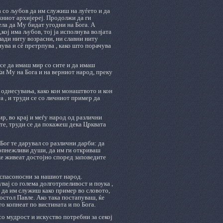
а со љубов да им служиш на луѓето и да
жниот архијереј. Продолжи да ги
ла да Му бидат угодни на Бога. А
кој има љубов, тој ја исполнува волјата
млади ниту возрасни, ни славни ниту
нува и сѐ претрпува , како што порачува
 се да имаш мир со сите и да имаш
јќи Му на Бога и на верниот народ, преку
и однесувања, како кон монаштвото и кон
а , и труди се со личниот пример да
р, во крај и меѓу народ од различни
те, труди се да покажеш дека Црквата
Бог те дарувал со различни дарби: да
копнежливи души, да им ги откриваш
е живеат достојно според заповедите
 спасоносни за нашиот народ.
увај со голема долготрпеливост и поука ,
 да им служиш како пример во словото,
постол Павле. Ако така постапуваш, ќе
 копнеат по вистината и по Бога.
о мудрост и искуство потребни за секој