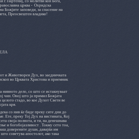
г. Партениј, со молитви кон Бога,
авославна црква -
Охридска
на Божјите заповеди, за спасение на
лета, Преосвештен владико!
ЕЛА
иот и Животворен Дух, во заедничката
пископ во Црквата Христова и приемник
а нивното дело, со што се истакнуваат
ој чин. Оној што ја примил Божјата
за целото стадо, во кое Духот Свети ве
ојата крв.
 дека со нив ќе биде преку сите дни до
е. Ете, преку Тој Дух на вистината, Кој
ета своја полнота, и ти, на денешнава
ење и богобојазливост . Токму сето тоа,
уваш доверените души, давајќи им
 што советува апостолот, ако така