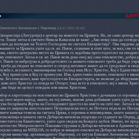
и
Епископот Антаниски г. Партениј
(14.07.2020 16:31)
вхаристија (Литургија) е центар на животот на Црквата. Но, не само центар на
та. Токму затоа и светито Никола Кавасила ќе каже: „Ако некој сака да согледа
свен да погледне на Телото Господово во светата Евхаристија“. Ова тврдење д
знанието за Црквата уште од св. ап. Павле, сознание и опит што, за жал, сме го 
ва, своето централно место во Црквата го задобива претстојателот на евхарист
у епископот. Затоа и св. ап. Павле вели дека оној кој сака епископство, добра р
ап. Павле ги набројува и добродетелите со коишто епископот треба да биде украс
 треба да гледаат во епископот и според неговиот живот да го уредуваат и свој
служба е, всушност, иконизирање на Господ наш Исус Христос, Кој е Единстве
 Кој принесува и Кој се принесува. Или, едноставно кажано, епископот е ико
ели: Без епископот, како претстојател на Евхаристијата, не можеме да зборуваме
 како што Христос се огледа во Отецот, така исто и епископот, кој е икона Хри
 ако биде во целост огледало или икона Христова.
избор и хиротонија на нов епископ во Црквата Христова е дочакана со огромна
кај сиот верен народ, зашто, на тој начин, знаеме дека добиваме уште еден дух
есува бескрвната Жртва на Господовиот престол во името на сите нас. Затоа и н
рква го завршува апостолскиот Петровденски пост, во Петтата недела по Песедет
лните камења-темели на светата Црква, е огромна и неизмерлива, зашто нашата
пископија и нашата света Дебарско-кичевска епархија со седиште во Охрид, 
овестител на Евангелието, уште еден сведок на Божјата љубов. Имено, по пред
штенство Митрополитот Плаошко-струшки и Дебарско-кичевски и Администрат
ејски синод на МПЦ-ОА, го избра за викарен епископ на Дебарско-кичевската е
горски манастир, архимандритот Партениј, со титула Епископ Антаниски. Избо
на ден претходно, со свечена Веерчна богослужба, во Бигорската обител. По