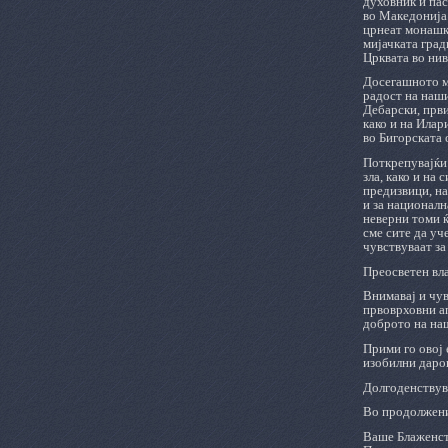
духовник и пас
во Македонија.
црнеат монашки
мијачката град
Црквата во нив
Досегашното мо
радост на наши
Дебарски, прв
како и на Илар
во Бигорската 
Поткрепувајќи 
зла, како и на
предизвици, на
и за националн
неверни томи ќ
сме сите да уч
чувствуваат за
Преосветен вл
Внимавај и чув
првоврховни ап
доброто на наш
Прими го овој 
изобилни даров
Долгоденствува
Во продолжение
Ваше Блаженст