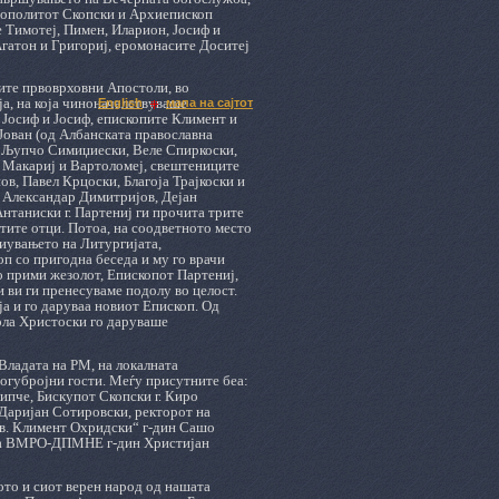
рополитот Скопски и Архиепископ
 Тимотеј, Пимен, Иларион, Јосиф и
Агатон и Григориј, еромонасите Доситеј
тите првоврховни Апостоли, во
а, на која чиноначалствуваше
English
мапа на сајтот
 Јосиф и Јосиф, епископите Климент и
Јован (од Албанската православна
те Љупчо Симиџиески, Веле Спиркоски,
, Макариј и Вартоломеј, свештениците
в, Павел Крцоски, Благоја Трајкоски и
 Александар Димитријов, Дејан
нтаниски г. Партениј ги прочита трите
етите отци. Потоа, на соодветното место
иувањето на Литургијата,
п со пригодна беседа и му го врачи
го прими жезолот, Епископот Партениј,
и ви ги пренесуваме подолу во целост.
а и го даруваа новиот Епископ. Од
ола Христоски го даруваше
 Владата на РМ, на локалната
ногубројни гости. Меѓу присутните беа:
ипче, Бискупот Скопски г. Киро
 Даријан Сотировски, ректорот на
Св. Климент Охридски“ г-дин Сашо
 на ВМРО-ДПМНЕ г-дин Христијан
то и сиот верен народ од нашата