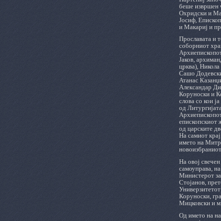
беше извршен 
Охридски и Мак
Јосиф, Епископ
и Макариј и п
Прославата и т
соборниот храм
Архиепископот 
Јаков, архиман
црква), Никола
Сашо Додевски
Атанас Казанџи
Александар Ди
Коруноски и Ко
слова со кои ј
од Литургијата
Архиепископот
епископскиот ж
од царските дв
На самиот крај
името на Митр
новоизбраниот
На овој свечен
самоуправа, на
Министерот за 
Стојанов, прет
Универзитетот
Коруноски, гр
Мицковски и м
Од името на н