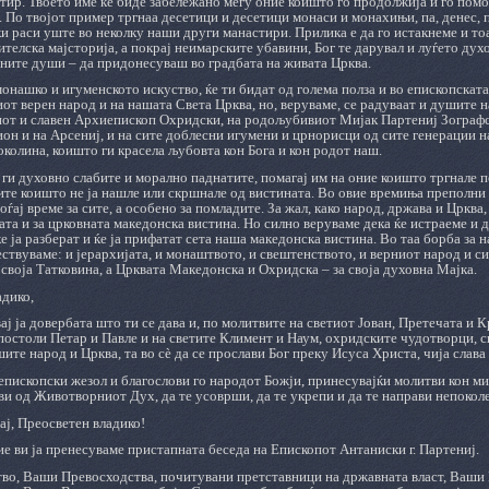
тир. Твоето име ќе биде забележано меѓу оние коишто го продолжија и го пом
 По твојот пример тргнаа десетици и десетици монаси и монахињи, па, денес, п
 раси уште во неколку наши други манастири. Прилика е да го истакнеме и тоа
ителска мајсторија, а покрај неимарските убавини, Бог те дарувал и луѓето дух
ните души ‒ да придонесуваш во градбата на живата Црква.
нашко и игуменското искуство, ќе ти бидат од голема полза и во епископскат
от верен народ и на нашата Света Црква, но, веруваме, се радуваат и душите н
иот и славен Архиепископ Охридски, на родољубивиот Мијак Партениј Зографс
ион и на Арсениј, и на сите доблесни игумени и црнорисци од сите генерации н
околина, коишто ги красела љубовта кон Бога и кон родот наш.
ги духовно слабите и морално паднатите, помагај им на оние коишто тргнале п
 сите коишто не ја нашле или скршнале од вистината. Во овие времиња преполни
оѓај време за сите, а особено за помладите. За жал, како народ, држава и Црква
ата и за црковната македонска вистина. Но силно веруваме дека ќе истраеме и 
е ја разберат и ќе ја прифатат сета наша македонска вистина. Во таа борба за 
ествуваме: и јерархијата, и монаштвото, и свештенството, и верниот народ и си
 своја Татковина, а Црквата Македонска и Охридска ‒ за своја духовна Мајка.
адико,
ај ја довербата што ти се дава и, по молитвите на светиот Јован, Претечата и 
остоли Петар и Павле и на светите Климент и Наум, охридските чудотворци, си
ите народ и Црква, та во сѐ да се прослави Бог преку Исуса Христа, чија слава
епископски жезол и благослови го народот Божји, принесувајќи молитви кон мил
и од Животворниот Дух, да те усоврши, да те укрепи и да те направи непокол
ј, Преосветен владико!
 ви ја пренесуваме пристапната беседа на Епископот Антаниски г. Партениј.
во, Ваши Превосходства, почитувани претставници на државната власт, Ваш