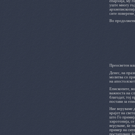
епархија, му г
уште многу го
архиепископија
сите поверени 
Во продолжение
Преосветен вл
Денес, на праз
молитва со при
на апостолско
Епископите, во
важноста на сл
благодат, тој 
постави за епи
Ние веруваме д
крајот на свет
што Го примија
хиротонија, се
веруваме, ќе т
пример на сите
постапуваш, ќе