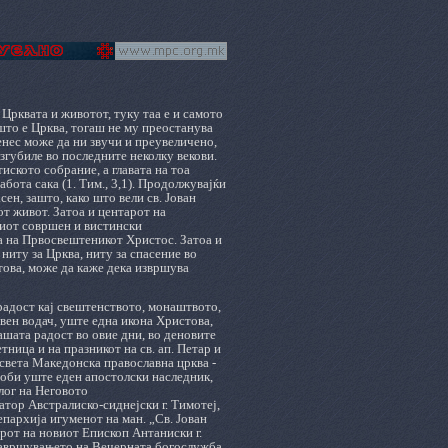
 Црквата и животот, туку таа е и самото
 што е Црква, тогаш не му преостанува
енес може да ни звучи и преувеличено,
изгубиле во последните неколку векови.
иското собрание, а главата на тоа
абота сака (1. Тим., 3,1). Продолжувајќи
ен, зашто, како што вели св. Јован
от живот. Затоа и центарот на
ниот совршен и вистински
на на Првосвештеникот Христос. Затоа и
 ниту за Црква, ниту за спасение во
стова, може да каже дека извршува
 радост кај свештенството, монаштвото,
овен водач, уште една икона Христова,
ашата радост во овие дни, во деновите
ница и на празникот на св. ап. Петар и
 света Македонска православна црква -
доби уште еден апостолски наследник,
лог на Неговото
ор Австралиско-сиднејски г. Тимотеј,
пархија игуменот на ман. „Св. Јован
рот на новиот Епископ Антаниски г.
 завршувањето на Вечерната богослужба,