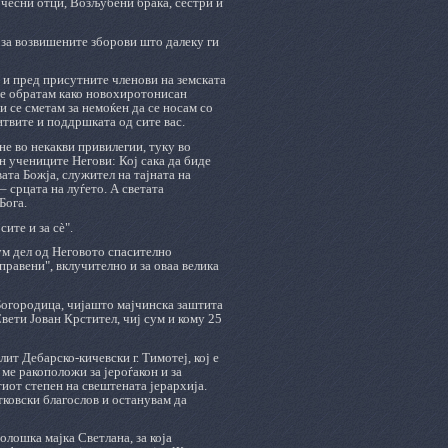
чесни отци, Возљубени браќа, сестри и
 за возвишените зборови што далеку ги
 и пред присутните членови на земската
 се обратам како новохиротонисан
и се сметам за немоќен да се носам со
твите и поддршката од сите вас.
 не во некакви привилегии, туку во
н учениците Негови: Кој сака да биде
вата Божја, служител на тајната на
– срцата на луѓето. А светата
Бога.
ите и за сè".
ум дел од Неговото спасително
правени", вклучително и за оваа велика
огородица, чијашто мајчинска заштита
Свети Јован Крстител, чиј сум и кому 25
т Дебарско-кичевски г. Тимотеј, кој е
 ме ракоположи за јероѓакон и за
тиот степен на свештената јерархија.
тковски благослов и останувам да
олошка мајка Светлана, за која