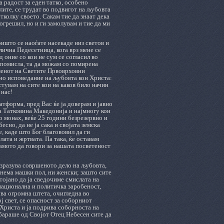
а радост за еден татко, особено
лите, се трудат во подвигот на љубовта
тколку своето. Сакам тие да знаат дека
грешил, но и ги замолувам и тие да ми
оишто се наоѓате насекаде низ светов и
лична Педесетница, кога врз мене се
 оние со кои не сум се согласил во
 помисла, та да можам со помирена
оменот на Светите Првоврховни
тно исповедание на љубовта кон Христа:
стувам на сите кои на каков било начин
 нас!
атформа, пред Вас ќе ја доверам и јавно
а Татковина Македонија и најмногу кон
о монах, веќе 25 години безрезервно и
сно, да не ја сака и својата земска
, каде што Бог благововил да ги
ата и жртвата. Па така, ќе оставам
самото да говори за нашата посветеност
 изразува совршеното дело на љубовта,
 нема машки пол, ни женски; зашто сите
тојано да ја сведочиме смислата на
национална и политичка заробеност,
ува огромна штета, очигледна во
 свет, се опасност за соборниот
 Христа и ја подрива соборноста на
бараше од Својот Отец Небесен сите да