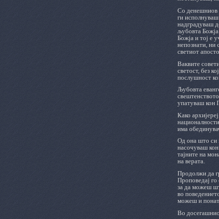
Со денешниов ч
ги исполнуваш 
надградуваш до
љубовта Божја 
Божја и тој е 
непознати, ни 
светиот апосто
Ваквите совети
светост, без к
послушност ко
Љубовта еванге
свештенството,
упатуваш кон П
Како архијереј
националности,
има обединувачк
Од она што си 
насочуваш кон
тајните на мо
на верата.
Продолжи да гр
Проповедај го 
за да можеш шт
во поведението
можеш и поната
Во досегашнио