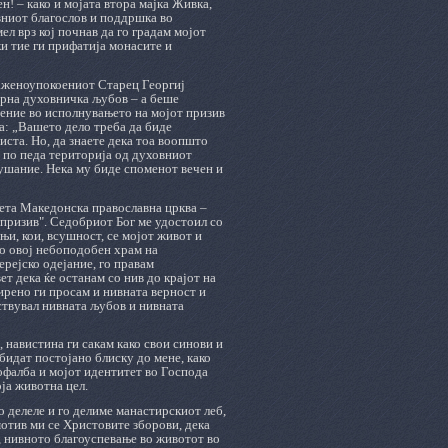
н! – како и мојата втора мајка Живка,
ивниот благослов и поддршка во
ел врз кој почнав да го градам мојот
ќи тие ги прифатија монасите и
блаженоупокоениот Старец Георгиј
орна духовничка љубов – а беше
вение во исполнувањето на мојот призив
а: „Вашето дело треба да биде
ста. Но, да знаете дека тоа воопшто
да по педа територија од духовниот
лушание. Нека му биде споменот вечен и
вета Македонска православна црква –
призив". Седобриот Бог ме удостоил со
и, кои, всушност, се мојот живот и
во овој небоподобен храм на
ерејско одејание, го правам
т дека ќе останам со нив до крајот на
мирено ги просам и нивната верност и
вствувал нивната љубов и нивната
 навистина ги сакам како свои синови и
 бидат постојано блиску до мене, како
 пофалба и мојот идентитет во Господа
оја животна цел.
о делеле и го делиме манастирскиот леб,
мотив ми се Христовите зборови, дека
, нивното благоуспевање во животот во