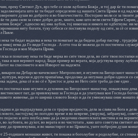
ин, преку Светиот Дух, врз тебе се изли љубовта Божја , и тој дар ќе ти помаг
задолженијата што ќе ти бидат определени од нашата Света Црква и од надле
верените души во доброто и во благочестието. Постојано моли се за твоите де
ќе ти дава сили за секое добро дело, зашто, како што вели свети Ефрем Сирин, „
ученик Божји" , односно кој има љубов, тој никогаш и никого не одбегнува: ни 
сиромашни ниту богати, туку себеси се поставува подолу од сите, за сѐ се изви
л Павле.
 нека ти бидат водилка и нека ти помагаат за да бидеш добар пастир , трудејќи
оја никој нема да Го види Господа . А сето тоа ќе можеш да го постигнеш служе
н Господа и кон Мајката Црква.
лска и понатаму нека ти биде мерка во сите твои дела, во сите твои постапки 
 така и кон верниот народ. Биди пример во верата, која дејствува преку љубовт
атот на спасението и кон Изворот на надежта.
, викарен на Дебарско-кичевскиот Митрополит, и игумен на Бигорскиот манасти
 култури, верски и други припаѓања, продолжи да негуваш добри односи со си
а задача, дека сѐ и во сѐ е Христос и дека во Него сите треба да сме едно .
го постигнал како игумен и духовник на Бигорскиот манастир, покажуваш дека 
 вистинскиот пат, да привлекуваш за Господа и да упатуваш кон Господа бого
нашкото живеење, да го шириш словото Божјо и да ги умножуваш оние коишто ќ
адиш и да надградуваш дела со трајни вредности, дела за слава на Бога и дела
словото, настојувај во погодно време и во невреме, укорувај, забранувај, совет
о појасно и што поубедливо да ја сведочиш евангелската вистина и на верните
, во љубовта, во духот, во верата и во чистотата , како што советува светиот а
му да привлекуваш, и во манастирот и во Црквата, уште побројни души коишто
т 25-годишен монашки живот, ти покажа и богољубие и родољубие, се стекна с