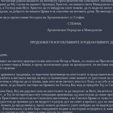
о честитаме ракополагањето на Неговото Преосвештенство Епископот Антаниски 
дини да Му служи на нашиот Архиереј Христос, на нашата света Македонска пр
, а Господ наш Исус Христос да го вмудрува уште повеќе, да го води по патот 
души, за доброто на нашата Црква и за спасение на неговата душа. На многаја 
 ви ја пренесуваме беседата на Архиепископот г.г. Стефан.
СТЕФАН,
Архиепископ Охридски и Македонски
ПРОДОЛЖИ ГИ БОГОЉУБИВИТЕ И РОДОЉУБИВИТЕ Д
адико,
никот на светите првопрестолни апостоли Петар и Павле, со силата на Пресвет
сутниот народ Божји, и преку возложените раце на архијереите, ти постана е
то служење.
 црковната традиција, се наречени приемници на апостолите и продолжители н
ужбата и високата мисија на која се назначуваат оние коишто се удостоиле на т
презема и обврска да се грижи, како што вели светиот апостол Лука, и за себе и 
скопи, за да бидете пастири на Црквата на Господ Бог, која ја придоби Тој со Св
ека Оној, Кој им дарувал сила на апостолите за да сведочат за Него, им ветил и
от , и Тој ги поткрепувал сите генерации приемници, од апостолско до наше врем
 Христовите апостоли на Сионската височинка, а во Светата Црква се чува со с
 удостои да примиш дух на мудрост и разум, дух на совет и крепост, дух на зна
и помага да продолжиш и, преку новата должност, уште побудно да ги надглед
 . Епископската служба бара секојдневен подвиг и постојана истрајност, и, како
 се спасиш и себе самиот и оние што ќе те слушаат.