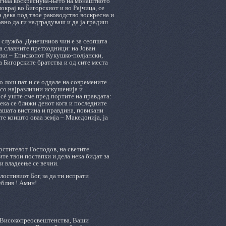
огнаа воскреснува-њето на монаштвото
окрај во Бигорскиот и во Рајчица, се
 дека под твое раководство воскресна и
овно да ги надградуваш и да ја градиш
а служба. Денешниов чин е за сеопшта
а славните претходници: на Јован
ки ‒ Епископот Кукушко-полјански,
а Бигорските братства и од сите места
о лош пат и се оддале на современите
 со најразлични искушенија и
, сѐ уште сме пред портите на правдата:
дека се ближи денот кога и последните
нашата вистина и правдина, повикани
те коишто оваа земја ‒ Македонија, ја
Крстителот Господов, на светите
те твои постапки и дела нека бидат за
 и владеење се вечни.
остивиот Бог, за да ти испрати
еблив ! Амин!
и Високопреосвештенства, Ваши