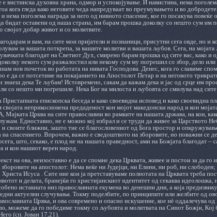
е е вистинска духовна храна, одмор и успокојување. И навистина, нема поголем
тоа кога гледа како неговите чеда напредуваат во преумувањето и во добродете
 и нема поголема награда за него од нивното спасение, кое го посакува повеќе о
а бидат оставени од наша страна, им барам прошка доколку со нешто сум им по
о својот добар живот и со молитвите.
лагодарам и вам, на сите мои пријатели и познаници, присутни сега овде, но и к
олувам за вашата поткрепа, за вашите молитви и вашата љубов. Сега, на мојата 
увачката благодат на Светиот Дух, смирено барам прошка од сите вас, како и од
доколку некого сум разжалостил или некому сум му погрешил со збор, дело или
чнам нов почеток во работата на нивата Господова. Денес, кога го славиме сп
о е да се потсетиме на покајанието на Апостолот Петар и на неговото трикра
и знаеш дека Те љубам! Истовремено, сакам да кажам дека и јас од срце им про
ли со нешто ми погрешиле. Нека Бог на милоста и љубовта се смилува над сите
а Пристапната епископска беседа и како своевидна исповед и како своевидна пл
м својата неприкосновена предаденост кон мојот македонски народ и кон мојат
 Мајката Црква на сите православни во рамките на нашата држава, на кои, как
лужам. Едноставно, не е можно кој избрал и се труди да живее за Царството Небе
о и своите ближни, зашто тие се благословениот од Бога простор и опкружување
 на спасението. Впрочем, важно е сведоштвото на зборовите, но поважни се дел
сега, што, секако, е плод не на нашата праведност, ами на Божјата благодат – 
а и кон нашиот верен народ.
текст на ова, неизоставно е да се спомне дека Црквата, живее и постои за да го
зборовите на апостолот: Нема веќе ни Јудејци, ни Елини, ни роб, ни слободен;
о Христа Исуса . Сите ние кои ја претставуваме полнотата на Црквата треба пос
вотот и делата, бранејќи го христијанскиот идентитет од секаква идеолошка, 
собено истакната низ православната екумена во денешни дни, а која предизвик
едни актуелни случувања. Токму поделбите, по принципите или желбите од овој
авославната Црвка, и ова современо и опасно искушение, кое нѐ оддалечува од
о, можеме да го победиме токму со љубовта и молитвата на Синот Божји, Кој 
его (сп. Јован 17,21).