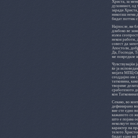
Христа, за мен
духовниот, од 
заради Христа,
никогаш нема д
бидат поттик с
Најпосле, ви б
длабоко ве зам
излеа сеопрост
некои работи, 
совест да запо
Апостоли, добр
Да, Господи, Т
ме повредиле и
Чувствувајќи ј
ќе ја исповеда
мојата МПЦ-ОА,
сеоддајно им с
татковина, как
твориме делата
сработеното до
кон Татковинат
Секако, во кон
дефинирано во 
вие сте едно в
кажаното со жи
што е појава о
неколкуте посл
карактер на пр
телото Христов
бидат едно во Н