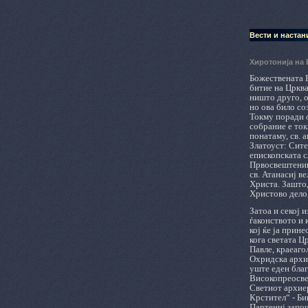
Вести и настан
Хиротонија на 
Божествената Е
битие на Црква
ништо друго, о
но ова било со
Токму поради о
собрание е токм
понатаму, св. 
Златоуст: Сите
епископската 
Првосвештеник,
св. Атанасиј в
Христа. Зашто,
Христово дело,
Затоа и секој 
ѓаконството и 
кој ќе ја прин
кога светата Ц
Павле, краеаго
Охридска архие
уште еден благ
Високопреосве
Светиот архиер
Крстител“ - Би
Партениј започ