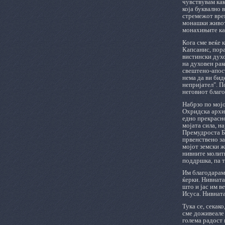
чувствувам как
која буквално 
стремежот врем
монашки живот.
монахињите как
Кога сме веќе 
Капсанис, пор
вистински духо
на духовен рак
свештено-апост
нема да ви бид
непријател". П
неговиот благо
Набрзо по мојо
Охридска архие
едно прекрасно
мојата сила, н
Премудроста Бо
првенствено за
мојот земски ж
нивните молитв
поддршка, па т
Им благодарам 
ќерки. Нивната
што и јас им в
Исуса. Нивната
Тука се, секак
сме доживеале 
голема радост 