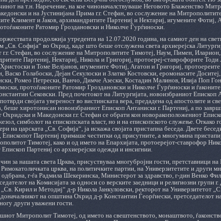
чинот на т.н. Наречение, на кое чиноначалствуваше Неговото Блаженство Мит
едонски и на Јустинијана Прима г.г. Стефан, во сослужение на Митрополитите
ите Климент и Јаков, архимандритите Партениј и Нектариј, игумените Фотиј, 
ротоѓаконите Ратомир Гроздановски и Николче Ѓурѓиноски.
оржествата продолжија утредента на 12.07.2020 година, на самиот ден на све
 „Св. Софија“ во Охрид, каде што беше отслужена света архиерејска Литургиј
г.г. Стефан, во сослужение на Митрополитите Тимотеј, Наум, Пимен, Иларион,
дритите Партениј, Нектариј, Никола и Григориј, протоереј-ставрофорите Тоди 
 Христоски и Томе Велјанов, игумените Фотиј, Агатон и Григориј, протоереи
, Васко Голабоски, Дејан Секулоски и Златко Костовски, еромонасите Доситеј
ски, Ромео Петрески, Ванчо, Димче Азески, Костадин Малинов, Илија Поп Гоно
моски, протоѓаконите Ратомир Гроздановски и Николче Ѓурѓиноски и ѓаконите
нстантин Сековски. Пред почетокот на Литургијата, новоизбраниот Епископ А
а потврди својата увереност во вистинската вера, предадена од апостолите и св
, беше хиротонисан новоизбраниот Епископ Антаниски г. Партениј, а по заврш
 Охридски и Македонски г.г. Стефан се обрати кон новоракоположениот Еписко
езол, симболот на епископската власт, но и на епископското служење. Откако 
ери на царската „Св. Софија“, ја искажа својата пристапна беседа. Двете бесед
, Епископот Партениј примаше честитки од присутните, а многумина пристапиј
ополитот Тимотеј, како и од името на Епархијата, протоерејот-ставрофор Ник
 Епископ Партениј со архиерејски одежди и инсигнии.
 чин за нашата света Црква, присуствуваа многубројни гости, претставници на
 Римокатоличката црква, на политичките партии, на Универзитетите и други м
одбрана, г-ѓа Радмила Шекеринска, Министерот за здравство, г-дин Венко Фил
седателот на Комисијата за односи со верските заедници и религиозни групи г.
 „Св. Кирил и Методиј“ д-р Никола Јанкуловски, ректорот на Универзитетот „
адоначалникот на општина Охрид д-р Константин Ѓеорѓиески, претседателот
ногу други уважени гости.
ашиот Митрополит Тимотеј, од името на свештенството, монаштвото, ѓаконство