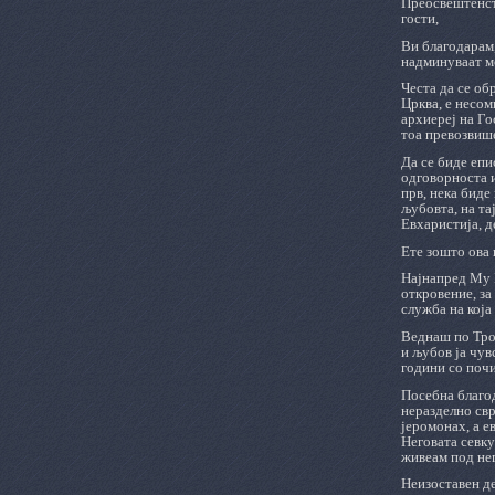
Преосвештенст
гости,
Ви благодарам,
надминуваат м
Честа да се об
Црква, е несом
архиереј на Го
тоа превозвише
Да се биде епи
одговорноста и
прв, нека биде
љубовта, на та
Евхаристија, д
Ете зошто ова 
Најнапред Му Б
откровение, за
служба на која
Веднаш по Тро
и љубов ја чув
години со поч
Посебна благод
неразделно свр
јеромонах, а е
Неговата севку
живеам под не
Неизоставен де