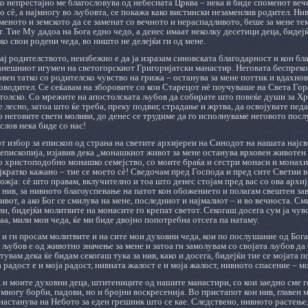
о непрестајно ме благословува од небесната Црква – нека ѝ биде споменот вече
во сè, а најмногу во љубовта, се покажа како вистински незаменлив родител. Н
еното и земското да се заменат со вечното и нераспадливото, беше за мене тем
 Тие Му дадоа на Бога едно чедо, а денес имаат неколку десетици деца, бидеј
о свои родени чеда, во ништо не делејќи ги од мене.
кај родителството, неизбежно е да ја изразам синовската благодарност и кон 
анешниот игумен на светогорскиот Григоријатски манастир. Неговата беспрек
вен татко со родителско чувство на грижа – останува за мене поттик и вдахно
оводител. Се сеќавам на зборовите со кои Старецот нè поучуваше на Света Гор
олско. Со мрежите на апостолската љубов да собирате што повеќе души за Хри
е лесно, затоа што ќе треба, преку подвиг, страдање и жртва, да освојувате пе
о неговите свети моливи, до денес се трудиме да го исполнуваме неговото пос
слов нека биде со нас!
т избор за епископ од страна на светите архијереи на Синодот на нашата најс
пископија, изјавив дека „монашкиот живот за мене останува врховен животен 
 христоподобно монашко семејство, со моите браќа и сестри монаси и монахињ
ајкратко кажано – тие се моето сè! Сведочам пред Господа и пред сите Светии 
жја: сè што правам, вклучително и тоа што денес стојам пред вас со ова архиј
 нив, за нивното благоуспевање на патот кон обожението и полагам свештен заве
ивот, а ако Бог се смилува на мене, последниот и најмалиот – и во вечноста. С
и, бидејќи молитвите на монасите го крепат светот. Секогаш досега сум ја чу
аа, мили мои чеда, ќе ми биде двојно попотребна отсега па натаму.
и ги просам молитвите и на сите мои духовни чеда, кои по послушание од Бога,
 љубов е од животно значење за мене и затоа ги замолувам со својата љубов да
етувам дека ќе бидам секогаш тука за нив, како и досега, бидејќи тие се мојата
 радост е и моја радост, нивната жалост е и моја жалост, нивното спасение – м
о, и моите духовни деца, штитениците од нашите манастири, со кои заедно сме г
многу борби, падови, но и бројни воскресенија. Во пристапот кон нив, главен 
настанува на Небото за еден грешник што се кае. Следствено, нивното растење