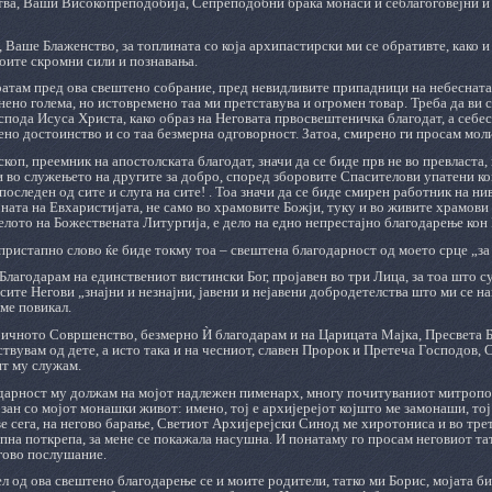
ва, Ваши Високопреподобија, Сепреподобни браќа монаси и себлагоговејни и 
 Ваше Блаженство, за топлината со која архипастирски ми се обративте, како и
оите скромни сили и познавања.
ратам пред ова свештено собрание, пред невидливите припадници на небесната
нено голема, но истовремено таа ми претставува и огромен товар. Треба да ви
спода Исуса Христа, како образ на Неговата првосвештеничка благодат, а себес
но достоинство и со таа безмерна одговорност. Затоа, смирено ги просам моли
скоп, преемник на апостолската благодат, значи да се биде прв не во превласта,
 во служењето на другите за добро, според зборовите Спасителови упатени ко
 последен од сите и слуга на сите! . Тоа значи да се биде смирен работник на ни
јната на Евхаристијата, не само во храмовите Божји, туку и во живите храмови 
елото на Божествената Литургија, е дело на едно непрестајно благодарење кон 
пристапно слово ќе биде токму тоа – свештена благодарност од моето срце „за с
лагодарам на единствениот вистински Бог, пројавен во три Лица, за тоа што с
 сите Негови „знајни и незнајни, јавени и нејавени добродетелства што ми се на
 ме повикал.
ичното Совршенство, безмерно Ѝ благодарам и на Царицата Мајка, Пресвета Б
ствувам од дете, а исто така и на чесниот, славен Пророк и Претеча Господов, 
ит му служам.
арност му должам на мојот надлежен пименарх, многу почитуваниот митрополи
зан со мојот монашки живот: имено, тој е архијерејот којшто ме замонаши, тој
ве сега, на негово барање, Светиот Архијерејски Синод ме хиротониса и во тре
пна поткрепа, за мене се покажала насушна. И понатаму го просам неговиот та
гово послушание.
л од ова свештено благодарење се и моите родители, татко ми Борис, мојата би