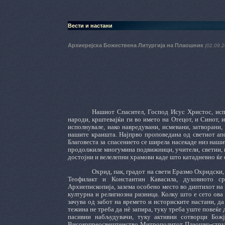
Вести и настани
Архиерејска Божествена Литургија на Плаошник
(02.09.2
Нашиот Спасител, Господ Исус Христос, испр
народи, крштевајќи ги во името на Отецот, и Синот, 
исполнувале, иако навредувани, исмевани, затворани,
нашите краишта. Најпрво проповедана од светиот апо
Благовеста за спасението се ширела насекаде низ наш
продолжиле многумина подвижници, учители, светии, к
достојни и велелепни храмови каде што катадневно ќе
Охрид, пак, градот на свети Еразмо Охридски
Теофилакт и Константин Кавасила, духовното с
Архиепископија, зазема особено место во диптихот на 
културна и религиозна ризница. Колку што е сето ова
зачува од забот на времето и историските настани, да
тежина не треба да нѐ запира, туку треба уште повеќе
пасивни набљудувачи, туку активни сотворци Бож
Високопреосвештенство Митрополитот Плаошко-струшк