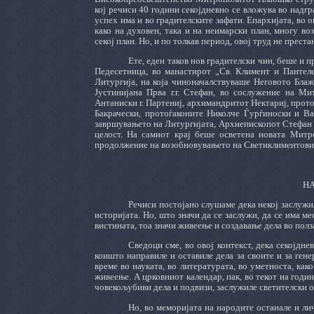
кој речиси 40 години секојдневно се вложува во надг
успех има и во градителските зафати. Епархијата, во
како на духовен, така и на неимарски план, многу в
секој план. Но, и по толкав период, овој труд не преста
Ете, еден таков нов градителски чин, беше и п
Педесетница, во манастирот „Св. Климент и Пантел
Литургија, на која чиноначалствуваше Неговото Бл
Јустинијана Прва г.г. Стефан, во сослужение на Ми
Антаниски г. Партениј, архимандритот Нектариј, про
Бакрачески, протоѓаконите Николче Ѓурѓиноски и Ва
завршувањето на Литургијата, Архиепископот Стефан с
целост. На самиот крај беше осветена новата Митр
продолжение на возобновувањето на Светиклиментовиот
Н
Речиси постојано слушаме дека некој заслужил
историјата. Но, што значи да се заслужи, да се има ме
вистината, тоа значи живеење и создавање дела во полз
Сведоци сме, во овој контекст, дека секојдн
коишто направиле и оставиле дела за своите и за ген
време во науката, во литературата, во уметноста, ка
живеење. А црковниот календар, пак, во текот на годи
човекољубиви дела и подвизи, заслужиле светителски о
Но, во меморијата на народите останале и ли