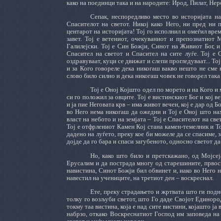
како на поединци така и на народите: Ирод, Пилат, Нер
Сепак, неспоредливо место во историјата н
Спасителот на светот. Никој како Него, ни пред ни п
центарот на историјата! Тој го исполнил и омеѓил вре
завет. Тој е ветениот, очекуваниот и препознатиот 
Галилејски. Тој е Син Божји, Синот на Живиот Бог, и
Спасител на светот и Спасител на сите луѓе. Тој е 
оздравуваат, куци се движат и слепи прогледуваат... То
и за Кого говореле дека никогаш вакво нешто не сме 
слово било силно и дека никогаш човек не говорел така
Тој е Оној Којшто одел по морето и на Кого и
си го положил за овците. Тој е вистинскиот Бог и кој в
и ја пие Неговата крв – има живот вечен, кој е дар од Б
во Него нема никогаш да ожедни и Тој е Оној што нах
власт на небото и на земјата – Тој е Спасителот на све
Тој е отфрлениот Камен Кој стана камен-темелник и То
дадено на луѓето, преку кое би можеле да се спасиме, 
дојде да го бара и спаси загубеното, односно светот да
Но, како што било и претскажано, од Мојсеј
Ерусалим и да пострада многу од старешините, првос
навистина, Синот Божји бил обвинет и, иако во Него н
навестил на учениците, на третиот ден – воскреснал.
Ете, преку страдањето и жртвата што ги подн
толку го возљуби светот, што Го даде Својот Единороде
токму таа вистина, која е над сите вистини, којашто ја
набрзо, откако Воскреснатиот Господ им заповеда на 