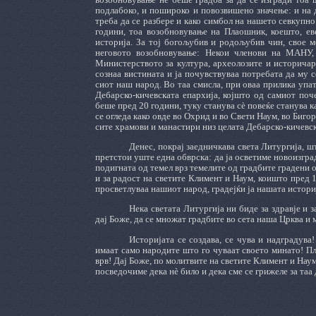
подлабоко, и пошироко и повозвишено значење: и на 
треба да се разбере и како симбол на нашето севкупно 
години, тоа возобновување на Плаошник, коешто, еве
историја. За тој богољубив и родољубив чин, свое м
неговото возобновување: Некои членови на МАНУ,
Министерството за култура, археолозите и историчари
сознаа вистината и ја почувствуваа потребата да му 
сиот наш народ. Во таа смисла, при оваа прилика упа
Дебарско-кичевската епархија, којшто од самиот по
беше пред 20 години, туку станува сè повеќе станува 
се огледа како овде во Охрид и во Свети Наум, во Биго
сите храмови и манастири низ целата Дебарско-кичевск
Денес, покрај заедничкава света Литургија, 
претстои уште една обврска: да ја осветиме новоизгра
подигната од темел врз темелите од градбите градени о
и за радост на светите Климент и Наум, коишто пред 1
просветлуваа нашиот народ, градејќи ја нашата истор
Нека светата Литургија ни биде за здравје и 
дај Боже, да се множат градбите во сета наша Црква и 
Историјата се создава, се чува и надградув
имаат само народите што го чуваат своето минато! П
врв! Дај Боже, по молитвите на светите Климент и Наум
посведочиме дека нè било и дека сме се грижеле за таа 