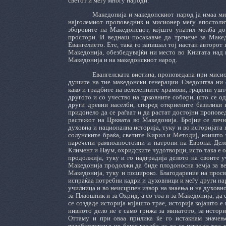
светот и меѓу многу народи.
Македонија и македонскиот народ ја имаа ми
најголемиот проповедник и мисионер меѓу апостолит
зборовите на Македонецот, којшто упатил молба до 
простори. И веднаш посакавме да тргнеме за Макед
Евангелието. Ете, така го запишал тој настан авторот
Македонија, обезбедувајќи ни место во Книгата над 
Македонија и на македонскиот народ.
Евангелската вистина, проповедана при миси
душите на тие македонски генерации. Сведоштва ни 
како и градбите на велелепните храмови, градени ушт
другото и со учество на црковните собори, што се од
други древни населби, според откриените базилики 
придонело да се раѓаат и да растат достојни пропове
растежот на Црквата во Македонија. Бројни се личн
духовна и национална историја, туку и во историјата
солунските браќа, светите Кирил и Методиј, коишто 
наречени рамноапостолни и патрони на Европа. Дело
Климент и Наум, охридските чудотворци, исто така е о
продолжија, туку и го надградија делото на своите у
Македонија продолжи да биде плодоносна земја за вер
Македонија, туку и пошироко. Благодарение на просве
испраќаа потребни кадри и духовници и меѓу други нар
училница и во неисцрпен извор на знаења и на духовн
за Плаошник и за Охрид, а со тоа и за Македонија, да
се создаде историја којашто трае, историја којашто е
нивното дело не е само грижа за минатото, за истори
Оттаму и при оваа прилика ќе го истакнам значењ
возобновување не беше градба за да се изгради тоа