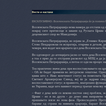
Вести и настани
ЕКСКЛУЗИВНО: Вселенската Патријаршија ќе ја повика
Вселенската Патријаршија нема намера да отстапи од 
покрај сите притисоци и закани од Руската Црква 
деценискиот спор во Македонија.
Вселенската Патријаршија, во изјава за „Етникос Кири
Стево Пендаровски ги испратија, открива и детали, д
чекори, кои водат кон крајната цел дека Вселенската 
Во одговорот до агенцијата јасно се чита дека Вселен
а тоа е прво да го отстрани расколот од МПЦ и да ја
Вселенската Патријаршија, а потоа се оди на процес н
Тоа практично значи дека при воспоставувањето на цр
– ОА ќе бидат примени во литургиско општење. Однос
каква што е. Иако конечниот статус на помесната Ц
Светиот Архиерејски Синод, кој ќе ја задржи сво
воспоставениот статус и правното, внатрешно функц
во Украина, каде што ваквиот период траеше неколку м
– Факт е дека веќе со векови постои овој проблем, з
Цркви – но и на други – до денес има направено м
прашањето влезе во нова фаза. Превосходните Прет
барање од страна на нивната ерархија, бараат Все