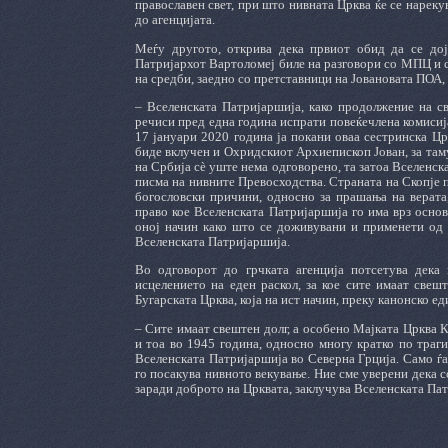
православен свет, при што нивната Црква ќе се нарек
до агенцијата.
Меѓу другото, открива дека првиот обид да се дој
Патријархот Вартоломеј биле на разговори со МПЦ и с
на средби, заедно со претставници на Јовановата ПОА,
– Вселенската Патријаршија, како продолжение на св
речиси пред една година испрати повеќечлена комисија
17 јануари 2020 година ја покани оваа сестринска Цр
биде вклучен и Охридскиот Архиепископ Јован, за таму
на Србија сѐ уште нема одговорено, та затоа Вселенск
писма на нивните Превосходства. Страната на Скопје п
богословски причини, односно за прашања на верата
право кое Вселенската Патријаршија го има врз основ
оној начин како што се доживувани и применети од с
Вселенската Патријаршија.
Во одговорот до грчката агенција потсетува дека
исцелението на еден раскол, за кое сите имаат свеш
Бугарската Црква, која на ист начин, преку канонско е
– Сите имаат свештен долг, а особено Мајката Црква К
и тоа во 1945 година, односно многу кратко по траг
Вселенската Патријаршија во Северна Грција. Само ѓа
го посакува нивното векување. Ние сме уверени дека с
заради доброто на Црквата, заклучува Вселенската Па