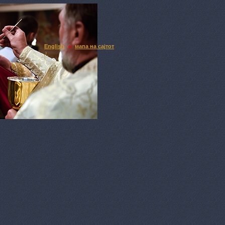
English
мапа на сајтот