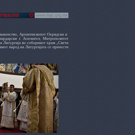
Блаженство, Архиепископот Охридски и
ардарски г. Агатангел, Митрополитот
ва Литургија во соборниот храм „Свети
ниот народ на Литургијата се причести