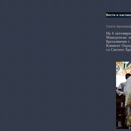
Вести и настан
Света Архиереј
На 4 октомври
Македонски и
Брегалнички г
Климент Охрид
со Светите Хр