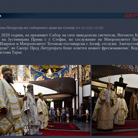
и
ска Литургија во соборниот храм во Скопје
(04.10.2020 16:58)
 2020 година, на празникот Собор на сите македонски светители, Неговото 
 на Јустинијана Прима г. г. Стефан, во сослужение на Митрополитот Пов
. Иларион и Митрополитот Тетовско-гостиварски г. Јосиф, отслужи
Златоусто
ски“, во Скопје. Пред Литургијата беше осветен новиот фрескоживопис. Вер
истови Тајни.