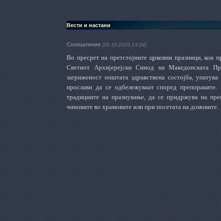
Вести и настани
Соопштение
(26.10.2020 13:24)
Во пресрет на претстојните црковни празници, кои п
Светиот Архијерејски Синод на Македонската Пра
загриженост општата здравствена состојба, упатува
прослави да се одбележуваат според препораките. 
традициите на празнување, да се придржува на пре
чиновите во храмовите или при посетата на домовите.