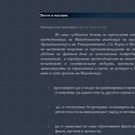
Вести и настани
Македонски манифест
(03.12.2020 20:38)
Во овие судбински денови за европската ид
претставници на Македонската академија на на
Архиепископија и на Универзитетот „Св. Кирил и Мет
на настаните поврзани со евроинтеграцијата на н
убедени во фактот дека ги исполнуваме потребни
повикуваме,
и охрабруваме претседателот на маке
печатените и електронските медиуми, научните
министерства за образование и наука, за култура и
како и сите граѓани на Македонија:
-
преговорите да се водат на рамноправна и при
условување од едната или од другата страна 
-
да се почитуваат безрезервно сознанијата н
автохтоноста на македонскиот народ и неговио
-
да се уважуваат не само објективните факти и
факти, настани и личности;