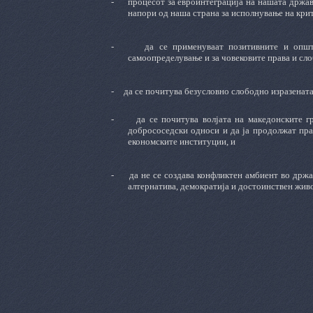
-
процесот за евроинтеграција на нашата држа
напори од наша страна за исполнување на кри
-
да се применуваат позитивните и опш
самоопределување и за човековите права и сл
-
да се почитува безусловно слободно изразената
-
да се почитува волјата на македонските г
добрососедски односи и да ја продолжат прак
економските институции, и
-
да не се создава конфликтен амбиент во држа
алтернатива, демократија и достоинствен живо