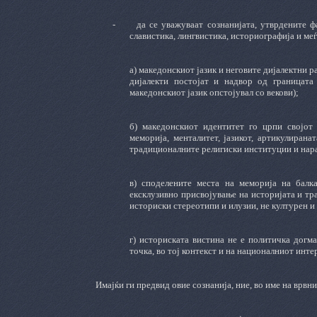
-
да се уважуваат сознанијата, утврдените 
славистика, лингвистика, историографија и ме
а) македонскиот јазик и неговите дијалектни 
дијалекти постојат и надвор од границата
македонскиот јазик опстојувал со векови);
б) македонскиот идентитет го црпи својот 
меморија, менталитет, јазикот, артикулирана
традиционалните религиски институции и нара
в) споделените места на меморија на балк
ексклузивно присвојување на историјата и тр
историски стереотипи и илузии, не културен и
г) историската вистина не е политичка догма
точка, во тој контекст и на националниот инте
Имајќи ги предвид овие сознанија, ние, во име на врв