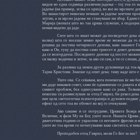
видов во една седмица различни јадења – тој тоа го 
јадење (на пример, зелка со ориз), во кое во мрсните д
Во манастирот никогаш немаше за јадење млечни произ
зејтин, а за мрсно јадење не стануваше ни збор. Единст
Марија (жената што во таа црква служеше, а подоцна 
немав видено да јаде.
Сите што го знаат можат да посведочат дека 
волна) што го носеше зимно време не можеше да го п
решиш да постиш четириесет денови, како нашиот Го
како и Он, туку да постиш само триесет и девет денови
да се возгордееш. Последните денови од постот можно 
си малку водичка и лепче, за ако си сам, а ти се слоши
За разлика од некои други духовници од тоа 
Тајни Христови. Знаеше од опит дека: таму каде што е 
Уште ова. Се сеќавам, кога понекогаш ќе ми бе
ми даде никаков совет, само ќе одмавнеше со раката и ќ
самиот проблем, беа однесувани како со рака. Толка
некогаш си размислувам за отец Гаврил, би рекол дек
ние цела светоотечка психотерапија и духовен подвиг 
ефект од сето тоа во обемот во кој го очекуваме.
Aко сакаме и се потрудиме, Црквата Божја 
Велички; и фала Му на Бог, уште носи. Нашата Црква 
дваесетина години се украсени со неговите фрески и 
уште во тоа време го почитувавме како светител; и ника
Преподобен отец Гаврил, моли Го Бог за нас!