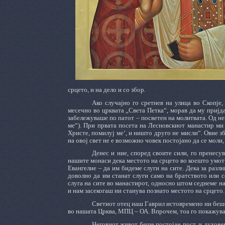
срцето, и на дело и со збор.
Ако случајно го сретнев на улица во Скопје
месечно во црквата „Света Петка“, морав да му пријда
забележуваше по патот – посветен на молитвата. Од н
ме“). При првата посета на Лесновскиот манастир ми 
Христе, помилуј ме‘, и ништо друго не мисли“. Овие з
на овој свет не е возможно човек постојано да се моли,
Денес и ние, според своите сили, го пренес
нашите монаси дека местото на срцето во коешто умот 
Евангелие – да им бидеме слуги на сите. Дека за разли
доволно да им станат слуги само на братството или 
слуга на сите во манастирот, односно штом седнеме н
и нам засекогаш ни станува познато местото на срцето.
Светиот отец наш Гаврил истовремено ни беше
во нашата Црква, МПЦ – ОА. Впрочем, тоа го покажува
Неговиот живот беше постојан пост, и духове