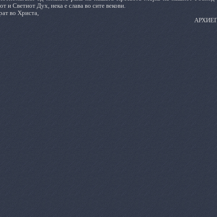
от и Светиот Дух, нека е слава во сите векови.
ат во Христа,
АРХИЕ