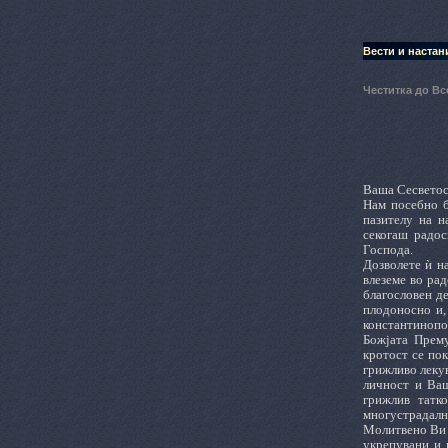
Вести и настан
Честитка до Вс
Ваша Сесветос
Нам посебно б
пазителу на н
секогаш радос
Господа.
Дозволете ѝ н
влеземе во ра
благословен д
плодоносно и,
константинопо
Божјата Прему
кротост се по
грижливо лекув
личност и Ваш
грижлив татко
многустрадална
Молитвено Ви 
укрепувани и 