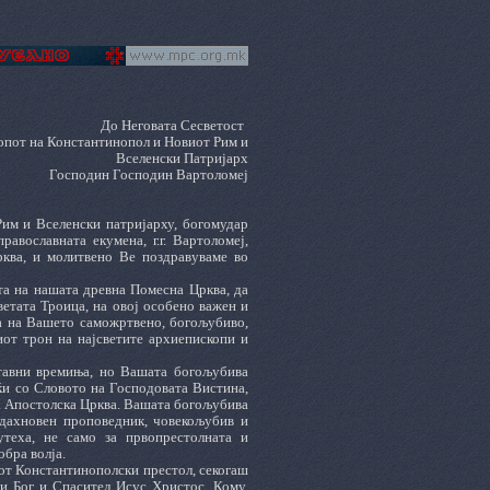
До Неговата Сесветост
пот на Константинопол и Новиот Рим и
Вселенски Патријарх
Господин Господин Вартоломеј
им и Вселенски патријарху, богомудар
авославната екумена, г.г. Вартоломеј,
рква, и молитвено Ве поздравуваме во
та на нашата древна Помесна Црква, да
ветата Троица, на овој особено важен и
на на Вашето саможртвено, богољубиво,
иот трон на најсветите архиепископи и
тавни времиња, но Вашата богољубива
јќи со Словото на Господовата Вистина,
та Апостолска Црква. Вашата богољубива
вдахновен проповедник, човекољубив и
утеха, не само за првопрестолната и
обра волја.
иот Константинополски престол, секогаш
и Бог и Спасител Исус Христос, Кому,