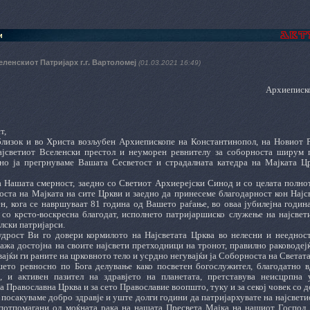
и
еленскиот Патријарх г.г. Вартоломеј
(01.03.2021 16:49)
Архиеписко
т,
лизок и во Христа возљубен Архиепископе на Константинопол, на Новиот Р
ајсветиот Вселенски престол и неуморен ревнителу за соборноста ширум пр
но ја прегрнуваме Вашата Сесветост и страдалната катедра на Мајката Ц
а Нашата смерност, заедно со Светиот Архиерејски Синод и со целата полно
доста на Мајката на сите Цркви и заедно да принесеме благодарност кон Најс
ен, кога се навршуваат 81 година од Вашето раѓање, во оваа јубилејна годи
 со крсто-воскресна благодат, исполнето патријаршиско служење на најсвет
лски патријарси.
дрост Ви го довери кормилото на Најсветата Црква во нелесни и нееднос
кажа достојна на своите најсвети претходници на тронот, правилно раководе
ајќи ги раните на црковното тело и усрдно негувајќи ја Соборноста на Света
ето ревносно по Бога делување како посветен богослужител, благодатно 
, и активен пазител на здравјето на планетата, претставува неисцрпна 
 Православна Црква и за сето Православие воопшто, туку и за секој човек со д
посакуваме добро здравје и уште долги години да патријархувате на најсвет
потпомагани од моќната рака на нашата Пресвета Мајка на нашиот Господ 