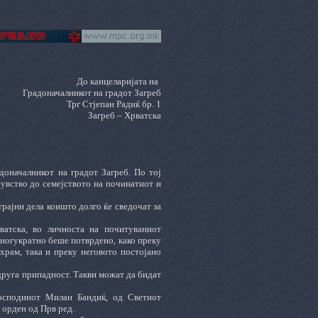
До канцеларијата на
Градоначалникот на градот Загреб
Трг Стјепан Радиќ бр. 1
Загреб – Хрватска
доначалникот на градот Загреб. По тој
чувство до семејството на починатиот и
трајни дела коишто долго ќе сведочат за
атска, во личноста на почитуваниот
многукратно беше потврдено, како преку
храм, така и преку неговото постојано
друга припадност. Такви можат да бидат
господинот Милан Бандиќ, од Светиот
орден од Прв ред.