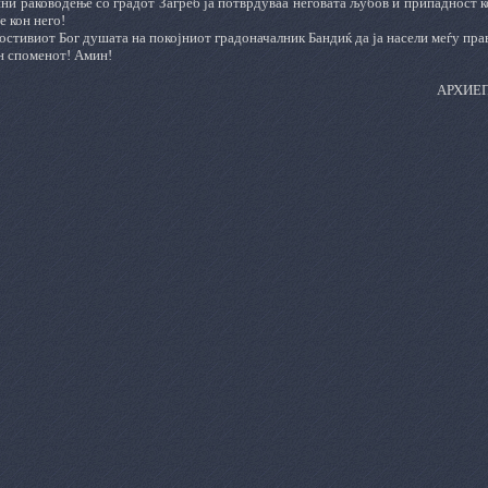
ни раководење со градот Загреб ја потврдуваа неговата љубов и припaдност к
е кон него!
стивиот Бог душата на покојниот градоначалник Бандиќ да ја насели меѓу пра
н споменот! Амин!
АРХИЕ