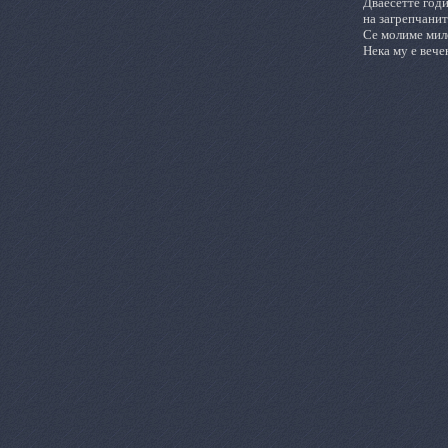
Дваесетте годи
на загрепчанит
Се молиме мило
Нека му е вече