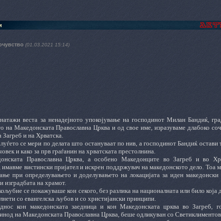
и
сочувство
(01.03.2021 15:14)
натажи веста за ненадејното упокојување на господинот Милан Бандиќ, гра
то на Македонската Православна Црква и од свое име, изразуваме длабоко со
а Загреб и на Хрватска.
луѓето се мери по делата што остануваат по нив, а господинот Бандиќ остави 
 човек и како за прв граѓанин на хрватската престолнина.
онската Православна Црква, а особено Македонците во Загреб и во Хрв
, имавме вистински пријател и искрен поддржувач на македонското дело. Тоа 
гање при определувањето и доделувањето на локацијата за иден македонски 
и изградбата на храмот.
ољубие се покажуваше кон секого, без разлика на националната или било која 
лнети со евангелска љубов и со христијански принципи.
однос кон македонската заедница и кон Македонската црква во Загреб, 
инод на Македонската Православна Црква, беше одликуван со Светиклиментов 