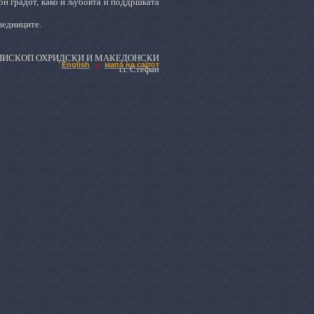
он градот, како и љубовта и поддршката
ведниците.
ПИСКОП ОХРИДСКИ И МАКЕДОНСКИ
English
мапа на сајтот
г.г. Стефан