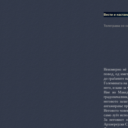
Вести и настан
Телеграма со 
Неизмерно нè 
повод, од име
до граѓаните н
Големината на 
него, и како за
Ние во Макед
градоначалник
неговото зала
ангажирање пр
Неговото човек
само луѓе испо
За неговиот 
Архиерејски С