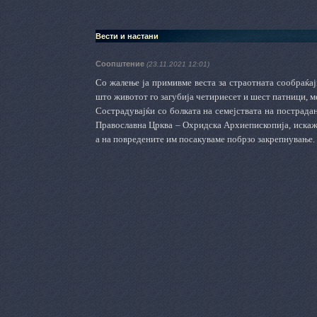
Вести и настани
Соопштение
(23.11.2021 12:01)
Со жалење ја примивме веста за страотната сообраќај
што животот го загубија четириесет и шест патници, ме
Сострадувајќи со болката на семејствата на пострада
Православна Црква – Охридска Архиепископија, искажу
а на повредените им посакуваме побрзо закрепнување.