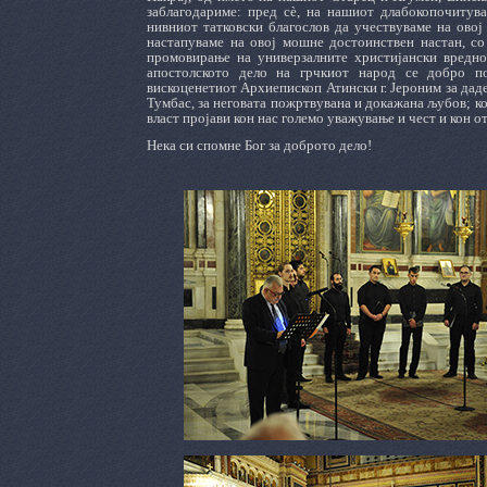
заблагодариме: пред сè, на нашиот длабокопочитув
нивниот татковски благослов да учествуваме на овој
настапуваме на овој мошне достоинствен настан, с
промовирање на универзалните христијански вредно
апостолското дело на грчкиот народ се добро по
вискоценетиот Архиепископ Атински г. Јероним за даде
Тумбас, за неговата пожртвувана и докажана љубов; ко
власт пројави кон нас големо уважување и чест и кон 
Нека си спомне Бог за доброто дело!