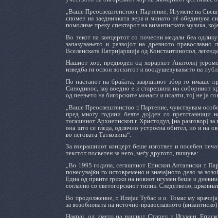
„Ваше Преосвештенство г. Партение, Игумене на Свеш
спомен на заедничката вера и минато нè обединува сит
помолиме преку спектарот на византиската музика, кој
Во текот на концертот со почесни медали беа одлику
запазувањето и развојот на древното православно 
Вселенската Патријаршија од Константинопол, легенда
Нашиот хор, предводен од хорархот Анатолиј јеромо
изведба ги освои восхитот и воодушевувањето на публи
По настапот на браќата, завршниот збор го имаше п
Синодинос, кој воедно е и старешина на соборниот 
од пеењето на бигорските монаси и псалти, тој не ја с
„Ваше Преосвештенство г. Партение, чувствувам особе
пред многу години бевте дојден со претставници 
тогашниот Архиепископ г. Христодул, [на разговор] за 
она што се гледа, одлично устроена обител, но и на о
во неговата Татковина“.
За вчерашниот концерт беше изготвен и посебен печат
текстот посветен за него, меѓу другото, пишува:
„Во 1995 година, сегашниот Епископ Антаниски г. Пар
понесувајќи го истовремено и значајното дело за воз
Една од првите грижи на новиот игумен беше и дневни
согласно со светогорскиот типик. Следствено, црковнат
Во продолжение, г. Илијас Тубас и о. Томас му врачија
за возобновата на источно-православното (византиско) 
Накрај, од името на нашиот Старец и Игумен, Еписко