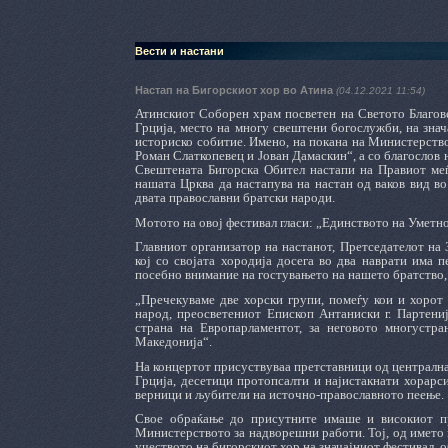
Вести и настани
Настап на Бигорскиот хор во Атина
(04.12.2021 11:54)
Атинскиот Соборен храм посветен на Светото Благов
Грција, место на многу свештени богослужби, на зна
историско собитие. Имено, на покана на Министерствот
Роман Слаткопевец и Јован Дамаскин“, а со благослов н
Свештената Бигорска Обител настапи на Правиот меѓ
нашата Црква да настапува на настан од ваков вид во
двата православни братски народи.
Мотото на овој фестивал гласи: „Единството на Уметн
Главниот организатор на настанот, Претседателот на 
кој со својата хородија досега во два наврати има 
посебно внимание на гостувањето на нашето братство, в
„Пречекуваме две хорски групи, помеѓу кои и хорот
народ, преосветениот Епископ Антаниски г. Партени
страна на Европарламентот, за неговото многустра
Македонија“.
На концертот присуствуваа претставници од централна
Грција, десетици протопсалти и најистакнати хорарс
верници и љубители на источно-православното пеење.
Свое обраќање до присутните имаше и високиот пре
Министерството за надворешни работи. Тој, од името 
учеството на бигорскиот хор на значајниот фестивал, о