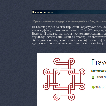
Вести и настани
„Православен календар“ – нова верзија на Андроид апл
На голема радост на сите корисници објавуваме дека од
апликацијата „Православен календар“ за 2022 година, 
Велјуса. И оваа година, како и претходните години, апл
поуки од Светите отци, житија и тропари на светителите
збогатување на содржината на апликацијата и во најско
духовен раст и спасение на многумина, во слава Божја!