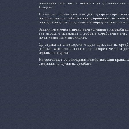
политичко ниво, што е оценет како достоинствено 
Владата.
Премиерот Ковачевски рече дека добрата соработка 
прашања кога се работи според принципот на почитува
определени да ги продолжат и унапредат ефикасните по
Заеднички е констатирано дека успешната изградба едно
таа насока е истакната и добрата соработката меѓу
почитување меѓу заедниците.
Од страна на сите верски лидери присутни на средб
работат како што е почнато, со отворен, чесен и до
иднина на земјата.
На состанокот се разгледани повеќе актуелни прашања
заедници, присутни на средбата.