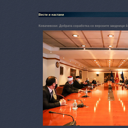
Вести и настани
Ковачевски: Добрата соработка со верските заедници 