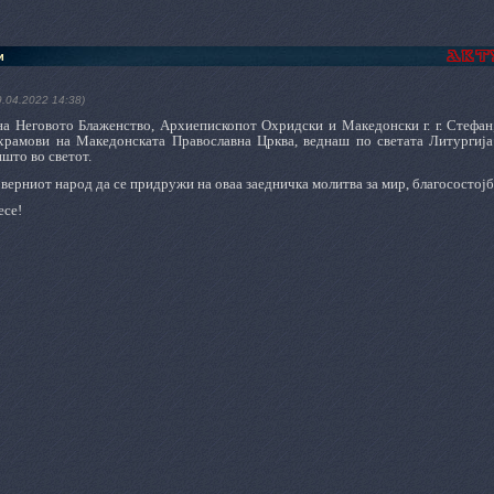
и
9.04.2022 14:38)
на Неговото Блаженство, Архиепископот Охридски и Македонски г. г. Стефан,
храмови на Македонската Православна Црква, веднаш по светата Литургиј
што во светот.
верниот народ да се придружи на оваа заедничка молитва за мир, благосостојб
есе!