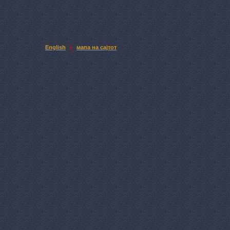
English
мапа на сајтот