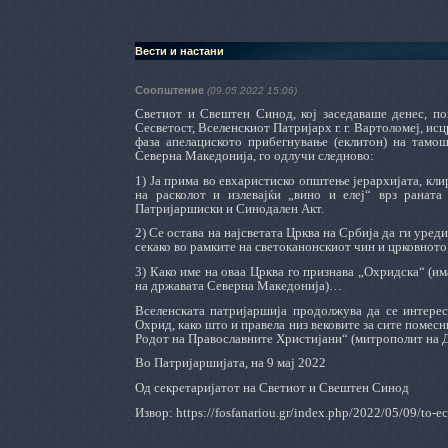
Вести и настани
Соопштение
(09.05.2022 15:06)
Светиот и Свештен Синод, кој заседаваше денес, по
Сесветост, Вселенскиот Патријарх г. г. Вартоломеј, ис
фаза апелациското прибегнување (еклитон) на тамо
Северна Македонија, го одлучи следново:
1) Ја прима во евхаристиско општење јерархијата, кли
на расколот и излевајќи „вино и елеј“ врз ранат
Патријаршиски и Синодален Акт.
2) Се остава на најсветата Црква на Србија да ги уре
секако во рамките на светоканонскиот чин и црковното
3) Како име на оваа Црква го признава „Охридска“ (има
на државата Северна Македонија)…
Вселенската патријаршија продолжува да се интерес
Охрид, како што и правела низ вековите за сите помес
Родот на Православните Христијани“ (митрополит на Д
Во Патријаршијата, на 9 мај 2022
Од секретаријатот на
Светиот и Свештен Синод
Извор: https://fosfanariou.gr/index.php/2022/05/09/to-e