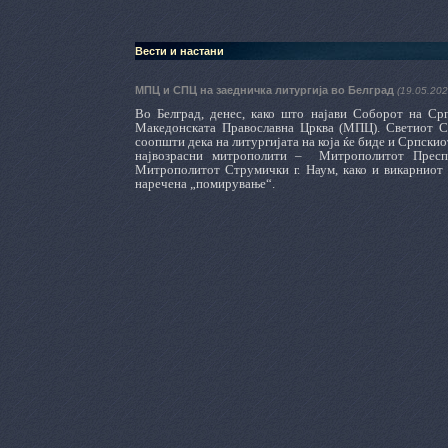
Вести и настани
МПЦ и СПЦ на заедничка литургија во Белград
(19.05.202
Во Белград, денес, како што најави Соборот на Ср
Македонската Православна Црква (МПЦ). Светиот С
соопшти дека на литургијата на која ќе биде и Српскио
највозрасни митрополити –
Митрополитот Преспа
Митрополитот Струмички г. Наум, како и викарниот 
наречена „помирување“.