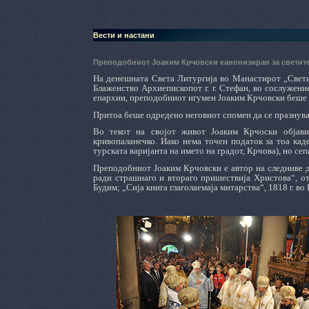
Вести и настани
Преподобниот Јоаким Крчовски канонизиран за светит
На денешната Света Литургија во Манастирот „Свети
Блаженство Архиепископот г. г. Стефан, во сослужен
епархии, преподобниот игумен Јоаким Крчовски беше 
Притоа беше одредено неговиот спомен да се празнува 
Во текот на својот живот Јоаким Крчоски објави
кривопаланечко. Иако нема точен податок за тоа кад
турската варијанта на името на градот, Крчова), но се
Преподобниот Јоаким Крчовски е автор на следниве де
ради страшнаго и втораго пришествија Христова“, отп
Будим; „Сија книга глаголаемаја митарства“, 1818 г. во