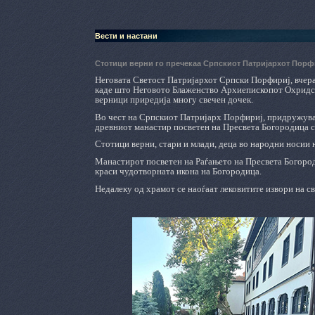
Вести и настани
Стотици верни го пречекаа Српскиот Патријархот Порф
Неговата Светост Патријархот Српски Порфириј, вчера,
каде што Неговото Блаженство Архиепископот Охридск
верници приредија многу свечен дочек.
Во чест на Српскиот Патријарх Порфириј, придружуван
древниот манастир посветен на Пресвета Богородица с
Стотици верни, стари и млади, деца во народни носии 
Манастирот посветен на Раѓањето на Пресвета Богороди
краси чудотворната икона на Богородица.
Недалеку од храмот се наоѓаат лековитите извори на св