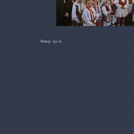
Извор:
spc.rs