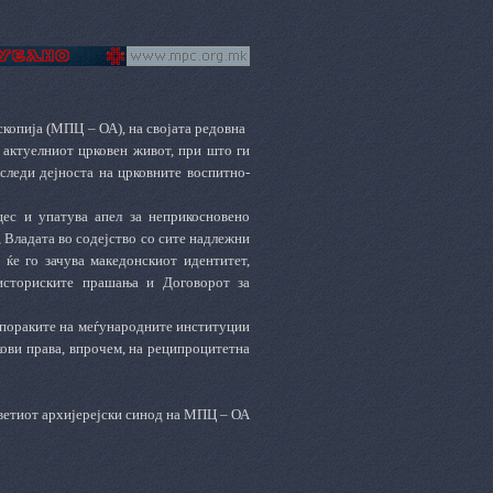
копија (МПЦ – ОА), на својата редовна
 актуелниот црковен живот, при што ги
оследи дејноста на црковните воспитно-
ес и упатува апел за неприкосновено
 Владата во содејство со сите надлежни
 ќе го зачува македонскиот идентитет,
 историските прашања и Договорот за
репораките на меѓународните институции
кови права, впрочем, на реципроцитетна
ветиот архијерејски синод на МПЦ – ОА