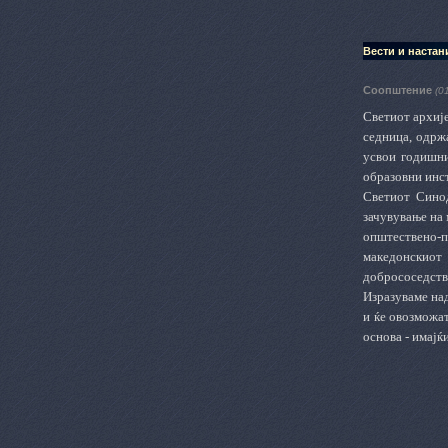
Вести и настан
Соопштeние
(0
Светиот архиј
седница, одрж
усвои годишни
образовни инс
Светиот Сино
зачувување на
општествено-п
македонскиот
добрососедство
Изразуваме над
и ќе овозможа
основа - имајќ