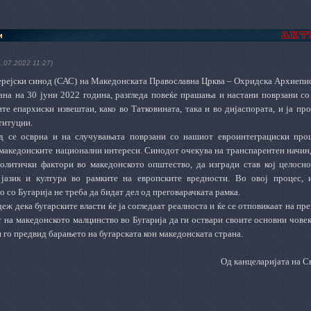
и
1.07.2022 11:27)
ерејски синод (САС) на Македонската Православна Црква – Охридска Архиепис
ана на 30 јуни 2022 година, разгледа повеќе прашања и настани поврзани со
те епархиски извештаи, како во Татковината, така и во дијаспората, и ја пр
титуции.
д се осврна и на случувањата поврзани со нашиот евроинтеграциски проц
 македонските национални интереси. Синодот очекува на транспарентен начин,
олитички фактори во македонското општество, да изгради став кој целосно
 јазик и култура во рамките на европските вредности. Во овој процес,
 со Бугарија не треба да бидат дел од преговарачката рамка.
еж дека бугарските власти ќе ја согледаат реалноста и ќе се отповикаат на п
т на македонското малцинство во Бугарија да ги оствари своите основни чове
и го предвид барањето на бугарската кон македонската страна.
Од канцеларијата на С