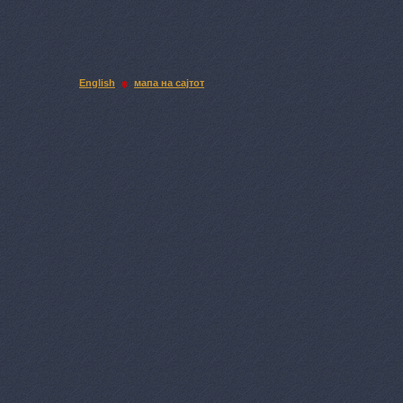
English
мапа на сајтот