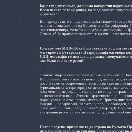
Кој е следниот чекор, дали има конкретни најави ко
Вселенската патријаршија, по заедничката литургиј
единство?
Во периодот што е пред нас, а мојата надеж е тоа да б
нашата автокефалност од Вселенската Патријаршија. 
кореспонденција, можеби и средба за договарање на фо
Секако, сè ќе произлезе како став и одлука на полнота
Под кое име МПЦ-ОА ќе биде заведена во диптихот 
меѓувреме и Бугарската Патријаршија одговори поз
СПЦ, оставајќи го под знак прашање именувањето на
акт. Како тоа ќе се реши?
Станува збор за еклисиолошкото име со кое секоја Пом
Вообичаено тоа е името на центарот, или на градот-пол
посочување на современата територија каде што се про
јурисдикциската територија се менувала во зависност 
документ од меродавниот орган, а не со еднострана ини
еклисолошкото име – Атинска Архиепископија и нејзина
појаснување во оваа насока: името на Црквата никогаш
Јудејци..., ни варварин, ни скит, ни роб, ни слободен, а
секое колено, јазик, народ и племе“ (Откр. 5,9). Верув
внатрешни работи и внатрешното уредување, особено а
Потоа следеше признанието до страна на Руската Пр
што мислите дека се должи промената на курсот на