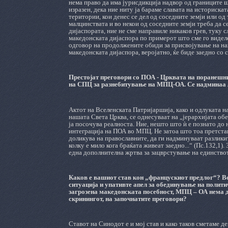
нема право да има јурисдикција надвор од границите ш
изразен, дека ние ниту ја бараме славата на историск
територии, кои денес се дел од соседните земји или о
малцинствата и во некои од соседните земји треба да 
дијаспората, ние не сме направиле никаков грев, туку 
македонската дијаспора по примерот што сме го видел
одговор на продолжените обиди за присвојување на на
македонската дијаспора, веројатно, ќе биде заедно со
Престојат преговори со ПОА - Црквата на поранешн
на СПЦ за разнебитување на МПЦ-ОА. Се надминаа л
Актот на Вселенската Патријаршија, како и одлуката н
нашата Света Црква, се однесуваат на „јерархијата об
ја посочува реалноста. Ние, нешто што ѝ е познато до н
интеграција на ПОА во МПЦ. Не затоа што тоа претстав
доликува на православните, да ги надминуваат разликит
колку е мило кога браќата живеат заедно...“ (Пс.132,1)
една дополнителна жртва за зацврстување на единство
Каков е вашиот став кон „францускиот предлог“? В
ситуација и упативте апел за обединување на полити
загрозена македонската посебност, МПЦ – ОА нема да
скринингот, на започнатите преговори?
Ставот на Синодот е и мој став и како таков сметаме д