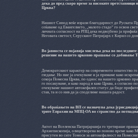
дека до пред скоро време за високите претставници 
Црква?
Нашиот Синод веќе изрази благодарност до Руската Пра
сеќаваме од Евангелието, „малото стадо“ го освои свето
личната согласност на РПЦ дека недвојбено ја прифаќа 
Неговата светост, Серускиот Патријарх г. Кирил со дон
Во јавноста се појавија мислења дека во последните
решение на нашето црковно прашање со добивање То
Демократскиот карактер на современото општество го 
гледање. Но ние ја очекуваме и ја примаме како искрен
секоја Помесна Црква, по однос на нашето црковно пра
го посакуваме, и како народ и како Црква, а согласно п
очекуваме нашиот автокефален статус да биде прифате
став, та и со нив да ја споделиме нашата радост.
Во обраќањето на ВП се назначува дека јурисдикција
трите Епрахии на МПЦ-ОА во странство да потпадна
Актот на Вселенска Патријаршија го третираше праша
Архиепископија, олицетворена во поново време како М
присутен во сите Томоси за автокефалност на Помеснит