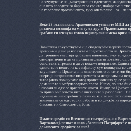
на зачувување на „македонскиот идентитет, македонски
она што соседите го бараат за своите, побаравме и тие
не говореше против нешто, туку апелираше – за – нешт
Веќе 23 години како Архиепископ успевате МПЦ да ј
различна позиција од многу од други Православни цр
граѓани ги очекува тежок период, економска криза 
Навистина сочувствувам и ја споделувам загриженоста
времиња и јавно ја изразувам подготвеноста на Цркват
да трошиме енергија да бараме виновник, туку во един
самокритични и да не признаеме дека за повеќето од ра
сопствената грешка и да се покаже поправање. Единств
единство, е нешто на кое најмногу сум повикувал во с
за успехот на Црквата и на општеството со сите кои бил
енергија потрошивме низ времето за исправање на неп
затоа јавно повикуваме овој процес конечно да се реши
домашното и меѓународното право. Инаку, по што би се
некогаш ги одзеле црковните имоти. Инаку, во Црквата 
го прими мислењето што е вистинито и разборито... Ва
надминеме непотребните разлики, кои во многуте случа
занимаваме со одговорни работи и во служба на народо
ближните и благослов од Бога.
Имавте средби со Вселенскиот патријарх, г. г. Вартол
Вартоломеј, познат и како „Зелениот Патријарх“ е п
доживеавте средбите со нив?