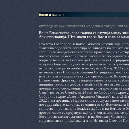
Вести и настани
Интервју на Архиепископот Охридски и Македонски г.г
Ваше Блаженство, oваа година се случија многу зн
Архиепископија. Што значи тоа за Вас и како го ко
Ова лето Господово, и покрај многуте искушенија и пре
знакот на радосните собитија во животот на нашата све
сегашните македонски генерации православни христија
потсетување на историјата на настаните: по годините 
поднесе барање за Еклитон до Вселенската Патријаршиј
го прима барањето и дека ќе го решава нашето црковно
нашето апелациско прибегнување, за на 9 мај 2022 г., с
неговиот Свет Синод, се обзнани Патријаршискиот акт
јерархијата и на црковна структура воопшто. Во овој
Православна Црква околу надминувањето на меѓусебнит
иницијативноста и добрата волја на Неговата светост, 
помирително сослужение, како што им доликува на прав
Сава“, потоа во Скопје, на 24 мај, во Соборниот храм 
Соборниот храм „Свети Архангел Михаил“, кога СПЦ ни
2022 г., на празникот Педесетница, сослужувавме заедно
потврдувајќи го канонското единство со Вселенската П
единствен производ на Божјата љубов и на Неговото бл
просветление се пројавува кај луѓе кои навистина се д
богопросветлените личности, и на Неговата Сесветост, 
сеправославно прифаќање, а и на Неговата Светост Патр