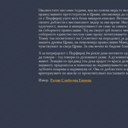
Околностите низ овие години, кои во голема мера го в
православните претстојатели и Цркви, овозможија да се 
со г. Порфириј уште кога беше викарен епископ. Негова
своите доблести е вистинскиот лидер за ова време. Ни
одлучност, знаење и иницијативност не само за самата
на соборното православие. Тој на својот грб понесе м
соборното единство постои само преку почитувањето и
Токму таа посветеност на Сесветиот на поредокот, ја 
нашата древна Црква, на поколенија православни Макед
чувствуваат за своја Црква. За ова вечно ќе бидеме бл
А за патријархот г. Порфириј би рекле дека неговото ср
да говори – тој говори со духовниот јазик. А духовнат
живот. Земајќи го предвид тоа дека крајот го краси де
најмногу придонесоа и помогнаа во надминувањето на р
љубовта покрива и надминува сè. Ова се доблестите и кв
критериумите по кои ќе се преиспитуваат постапките в
Извор:
Радио Слободна Европа