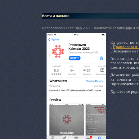
Вести и настани
Православен календар 2023 – бесплатна апликација и за
Од денес
,
по 
„Православен 
„Воведение на П
Апликацијата 
православен ка
Светите отци, ж
Доколку не рабо
на иконата и 
горенаведениот
Христос се роди