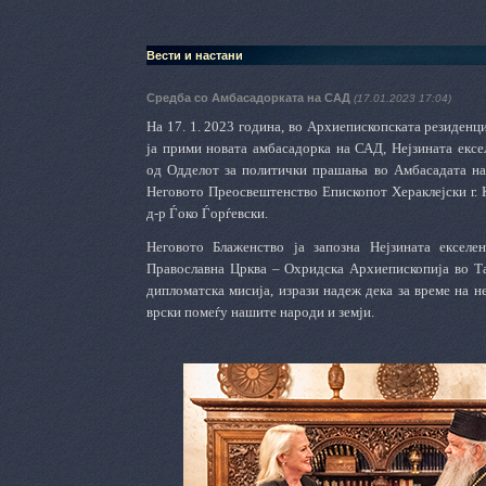
Вести и настани
Средба со Амбасадорката на САД
(17.01.2023 17:04)
На 17. 1. 2023 година, во Архиепископската резиденц
ја прими новата амбасадорка на САД, Нејзината ексе
од Одделот за политички прашања во Амбасадата на
Неговото Преосвештенство Епископот Хераклејски г. 
д-р Ѓоко Ѓорѓевски.
Неговото Блаженство ја запозна Нејзината екселе
Православна Црква ‒ Охридска Архиепископија во Та
дипломатска мисија, изрази надеж дека за време на н
врски помеѓу нашите народи и земји.